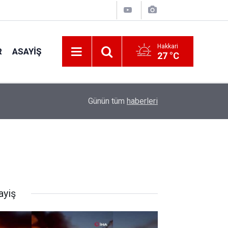
Hakkari
R
ASAYIŞ
27 °C
11:06
Sat Gölleri’nde Halk ne kadar bilgilendirildi?
Günün tüm
haberleri
ayiş