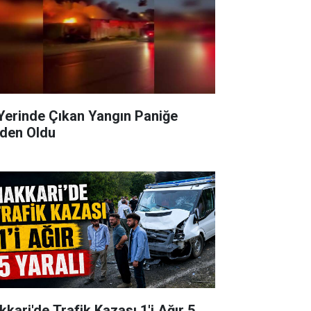
 Yerinde Çıkan Yangın Paniğe
den Oldu
kkari'de Trafik Kazası 1'i Ağır 5