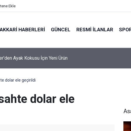
itene Ekle
AKKARI HABERLERI
GÜNCEL
RESMI İLANLAR
SPO
r’den Ayak Kokusu İçin Yeni Ürün
e dolar ele geçirildi
sahte dolar ele
As