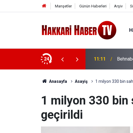
Manşetler
Günün Haberleri
Arşiv
S
H
n Allah’a ulaştırılmasıdır
24
11:11
Behnabe
Anasayfa
Asayiş
1 milyon 330 bin saht
1 milyon 330 bin 
geçirildi