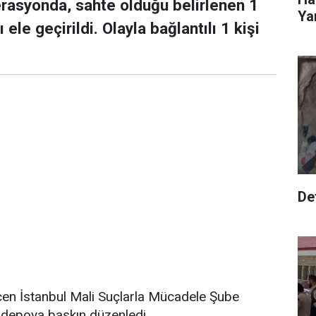
erasyonda, sahte olduğu belirlenen 1
Yar
le geçirildi. Olayla bağlantılı 1 kişi
Def
eçen İstanbul Mali Suçlarla Mücadele Şube
r depoya baskın düzenledi.