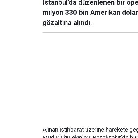
İstanbul'da düzenlenen bir op
milyon 330 bin Amerikan doları e
gözaltına alındı.
Alınan istihbarat üzerine harekete g
Müdürlüğü ekipleri, Başakşehir'de bi