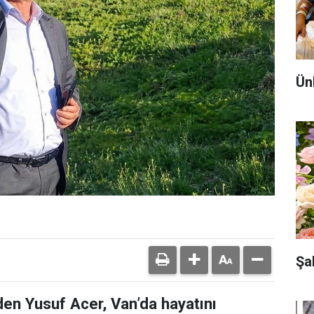
Ün
Şa
den Yusuf Acer, Van’da hayatını