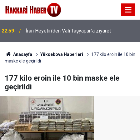
22:59
İran Heyetin'den Vali Taşyapan'a ziyaret
22:53
İran Sınırında 7 Kilo 720 Gram Eroin ele geçirildi
Anasayfa
Yüksekova Haberleri
177 kilo eroin ile 10 bin
maske ele geçirildi
177 kilo eroin ile 10 bin maske ele
geçirildi