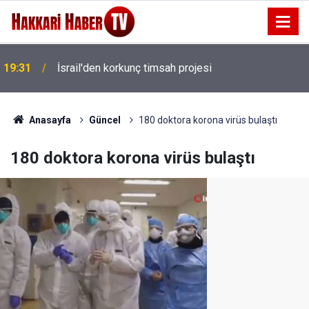
19:31
İsrail'den korkunç timsah projesi
14 Ay Tutuklu Kalan Başkan Çaykara özgürlüğüne
19:16
kavuştu
Anasayfa
Güncel
180 doktora korona virüs bulaştı
180 doktora korona virüs bulaştı