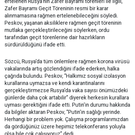
ertelenen Rusya'nın Zafer Bayramı törenleri ile ilgili,
Zafer Bayramı Geçit Töreninin resmi bir karar
alınmamasına rağmen ertelenebileceğini söyledi.
Peskov, yaşanan aksiliklere rağmen geçit töreninin
mutlaka gerçekleştirileceğini söylerken, ordu
tarafından geçit törenlerine dair hazırlıkların
sürdürüldüğünü ifade etti.
Sözcü, Rusya'da tüm önlemlere rağmen korona virüsü
vakalarında artış gözlendiğini ifade ederken, halka
çağrıda bulundu. Peskov, “Halkımız sosyal izolasyon
kurallarına uymazsa ve kendi karantinalarını
gerçekleştirmezse Rusya'da vaka sayısı önümüzdeki
günlerde daha çok artabilir” diyerek herkesin kurallara
uyması gerektiğini ifade etti. Putin'in durumu hakkında
da bilgiler aktaran Peskov, “Putin'in sağlığı yerinde.
Herhangi bir problem yok. Çalışma programlarımızdan
da gördüğünüz üzere hepimiz telekonferans yoluyla
olsa bile çok çalışıyoruz” dedi.