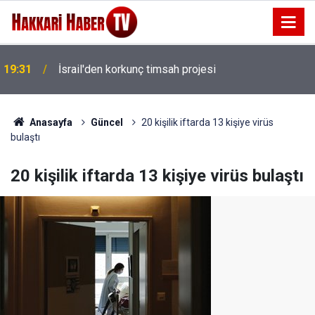
19:31
İsrail'den korkunç timsah projesi
14 Ay Tutuklu Kalan Başkan Çaykara özgürlüğüne
19:16
kavuştu
Anasayfa
Güncel
20 kişilik iftarda 13 kişiye virüs
bulaştı
20 kişilik iftarda 13 kişiye virüs bulaştı