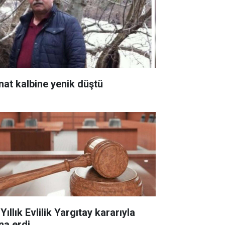
nat kalbine yenik düştü
Yıllık Evlilik Yargıtay kararıyla
na erdi