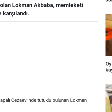
ye olan Lokman Akbaba, memleketi
e karşılandı.
Oy
ka
 Kapalı Cezaevi’nde tutuklu bulunan Lokman
i.