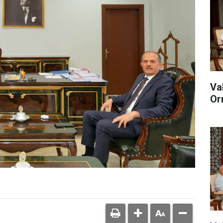
Va
Or