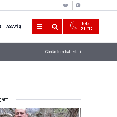
Hakkari
R
ASAYIŞ
21 °C
22:48
Kanat kalbine yenik düştü
Günün tüm
haberleri
şam