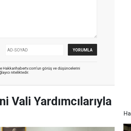
de Hakkarihabertv.com’un görüş ve düşüncelerini
ayıcı niteliktedir.
ni Vali Yardımcılarıyla
Hak