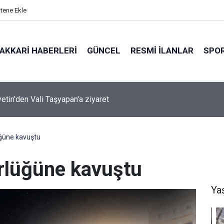
itene Ekle
AKKARI HABERLERI
GÜNCEL
RESMI İLANLAR
SPO
ırında 7 Kilo 720 Gram Eroin ele geçirildi
üğüne kavuştu
ürlüğüne kavuştu
Ya