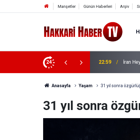
Manşetler
Günün Haberleri
Arşiv
S
H
 ziyaret
24
22:53
İran Sın
Anasayfa
Yaşam
31 yıl sonra özgürl
31 yıl sonra özg