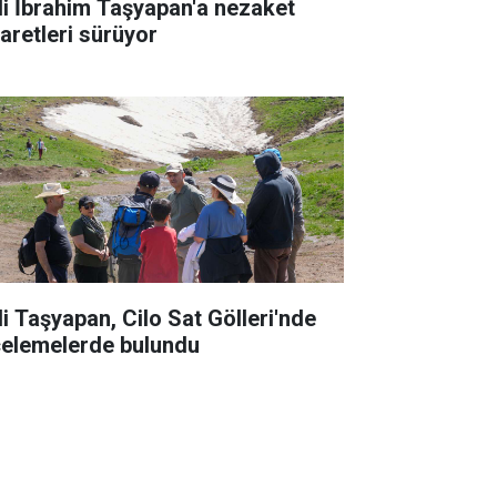
li İbrahim Taşyapan'a nezaket
yaretleri sürüyor
li Taşyapan, Cilo Sat Gölleri'nde
celemelerde bulundu