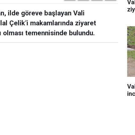
Va
zi
n, ilde göreve başlayan Vali
lal Çelik’i makamlarında ziyaret
lı olması temennisinde bulundu.
Va
in