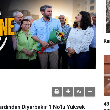
Ka
43 
 ardından Diyarbakır 1 No’lu Yüksek
so