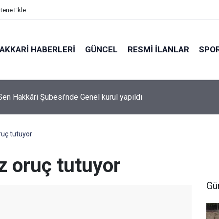
itene Ekle
AKKARI HABERLERI
GÜNCEL
RESMI İLANLAR
SPO
Sen Hakkâri Şubesi’nde Genel kurul yapıldı
oruç tutuyor
iz oruç tutuyor
Gü