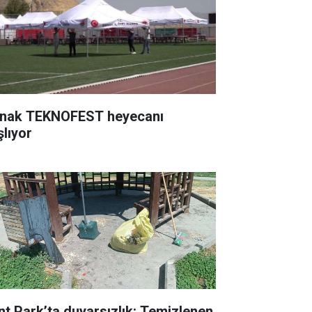
rnak TEKNOFEST heyecanı
şlıyor
nt Park’ta duyarsızlık: Temizlenen