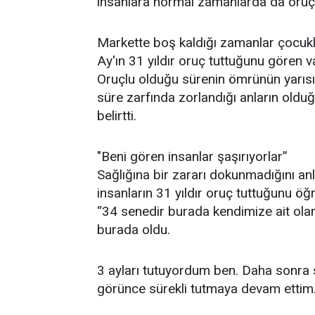
insanlara normal zamanlarda da oruç 
Markette boş kaldığı zamanlar çocuklar
Ay'ın 31 yıldır oruç tuttuğunu gören va
Oruçlu olduğu sürenin ömrünün yarısın
süre zarfında zorlandığı anların oldu
belirtti.
"Beni gören insanlar şaşırıyorlar”
Sağlığına bir zararı dokunmadığını an
insanların 31 yıldır oruç tuttuğunu ö
“34 senedir burada kendimize ait ola
burada oldu.
3 ayları tutuyordum ben. Daha sonra s
görünce sürekli tutmaya devam ettim. 