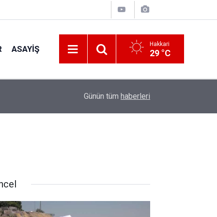
Hakkari
R
ASAYIŞ
29 °C
17:56
Çocukları Korumada Yeni Model
Günün tüm
haberleri
ncel