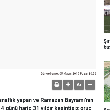
Şı
ba
Güncelleme:
05 Mayıs 2019 Pazar 10:56
esnaflık yapan ve Ramazan Bayramı'nın
4 günü hariç 31 yıldır kesintisiz oruç
Ke