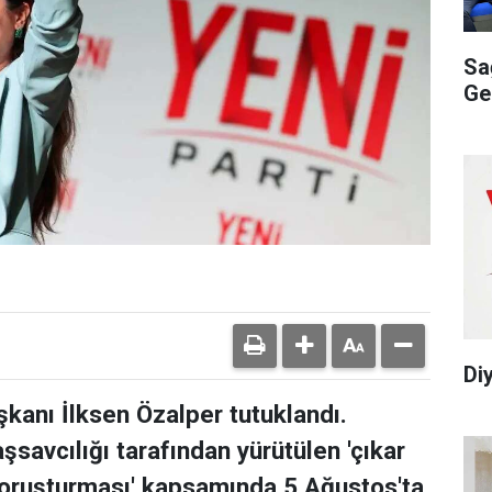
Sa
Ge
Di
şkanı İlksen Özalper tutuklandı.
savcılığı tarafından yürütülen 'çıkar
 soruşturması' kapsamında 5 Ağustos'ta