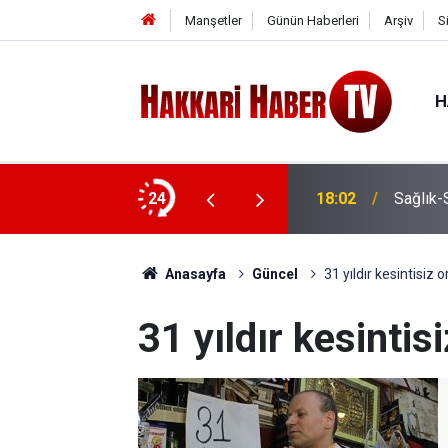
Manşetler
Günün Haberleri
Arşiv
S
H
24
18:02
Sağlık-
Anasayfa
Güncel
31 yıldır kesintisiz 
31 yıldır kesintis