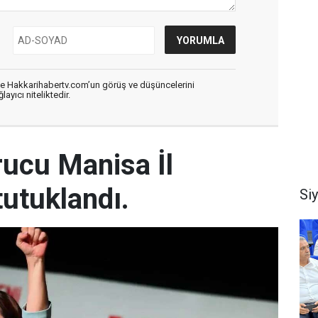
de Hakkarihabertv.com’un görüş ve düşüncelerini
ayıcı niteliktedir.
rucu Manisa İl
utuklandı.
Si