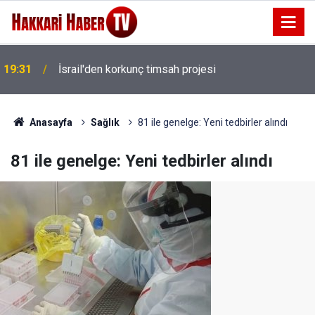
19:31
İsrail'den korkunç timsah projesi
14 Ay Tutuklu Kalan Başkan Çaykara özgürlüğüne
19:16
kavuştu
Anasayfa
Sağlık
81 ile genelge: Yeni tedbirler alındı
81 ile genelge: Yeni tedbirler alındı