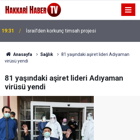
14 Ay Tutuklu Kalan Başkan Çaykara özgürlüğüne
19:16
kavuştu
Anasayfa
Sağlık
81 yaşındaki aşiret lideri Adıyaman
virüsü yendi
81 yaşındaki aşiret lideri Adıyaman
virüsü yendi