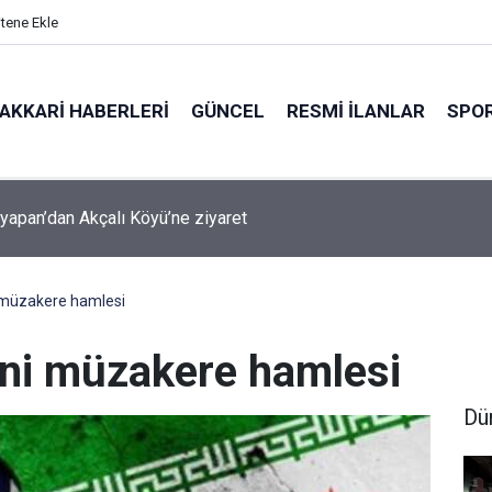
itene Ekle
AKKARI HABERLERI
GÜNCEL
RESMI İLANLAR
SPO
şyapan Akbulut Köyü’nü ziyaret etti
 müzakere hamlesi
eni müzakere hamlesi
Dü