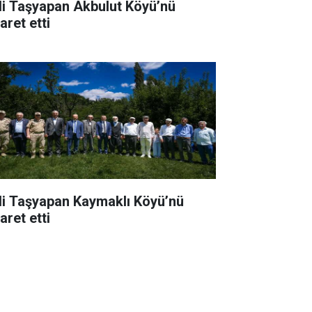
li Taşyapan Akbulut Köyü’nü
aret etti
li Taşyapan Kaymaklı Köyü’nü
aret etti