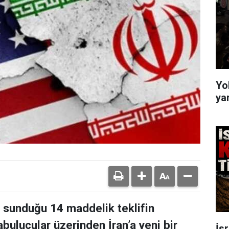
Yo
yar
n sunduğu 14 maddelik teklifin
bulucular üzerinden İran’a yeni bir
İs