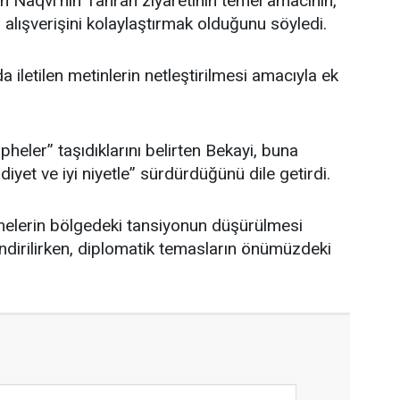
in Naqvi’nin Tahran ziyaretinin temel amacının,
alışverişini kolaylaştırmak olduğunu söyledi.
a iletilen metinlerin netleştirilmesi amacıyla ek
heler” taşıdıklarını belirten Bekayi, buna
iyet ve iyi niyetle” sürdürdüğünü dile getirdi.
şmelerin bölgedeki tansiyonun düşürülmesi
endirilirken, diplomatik temasların önümüzdeki