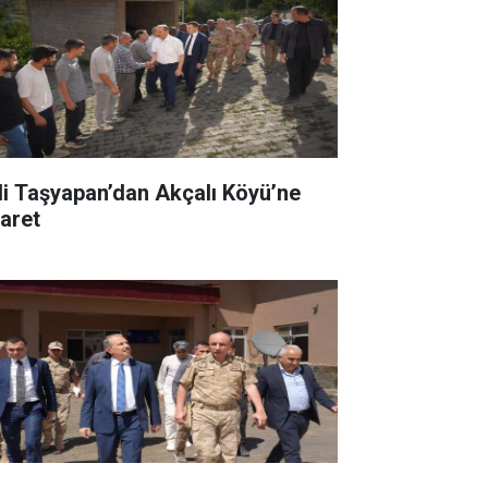
li Taşyapan’dan Akçalı Köyü’ne
yaret