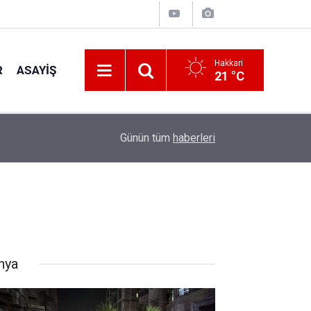
Hakkari
R
ASAYIŞ
21 °C
00:32
Vali Taşyapan Kaymaklı Köyü’nü ziyaret etti
Günün tüm
haberleri
nya