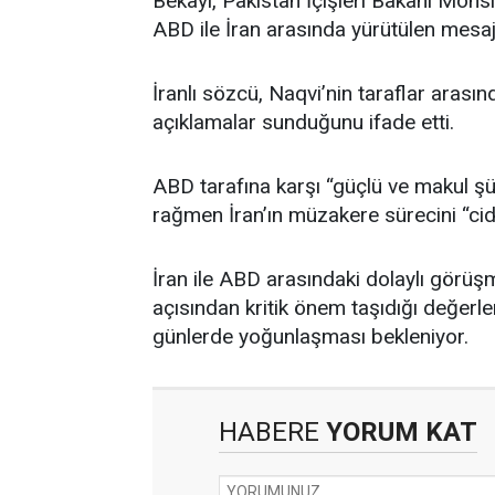
Bekayi, Pakistan İçişleri Bakanı Mohs
ABD ile İran arasında yürütülen mesaj 
İranlı sözcü, Naqvi’nin taraflar arasınd
açıklamalar sunduğunu ifade etti.
ABD tarafına karşı “güçlü ve makul şüp
rağmen İran’ın müzakere sürecini “cidd
İran ile ABD arasındaki dolaylı görü
açısından kritik önem taşıdığı değerl
günlerde yoğunlaşması bekleniyor.
HABERE
YORUM KAT