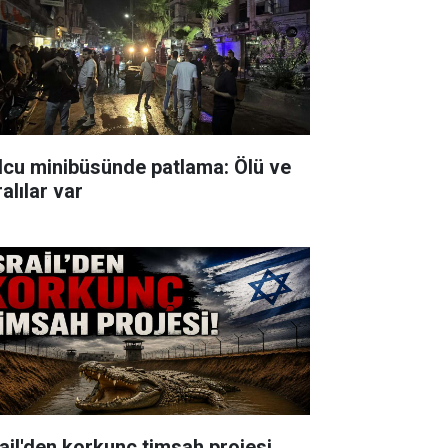
lcu minibüsünde patlama: Ölü ve
alılar var
rail'den korkunç timsah projesi