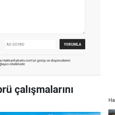
de Hakkarihabertv.com’un görüş ve düşüncelerini
ayıcı niteliktedir.
rü çalışmalarını
Hak