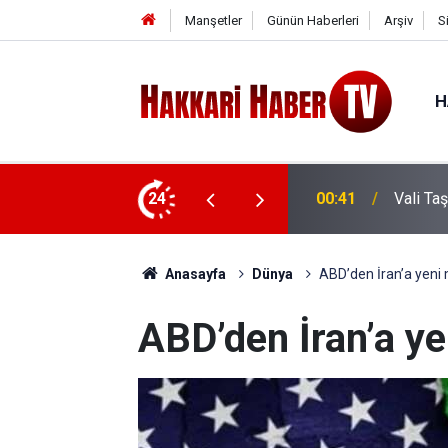
Manşetler
Günün Haberleri
Arşiv
S
H
e ziyaret
24
00:37
Vali Ta
Anasayfa
Dünya
ABD’den İran’a yeni
ABD’den İran’a y