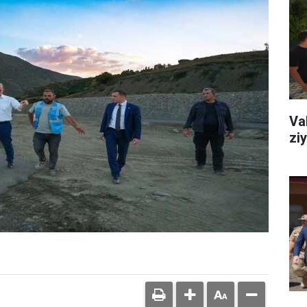
Va
zi