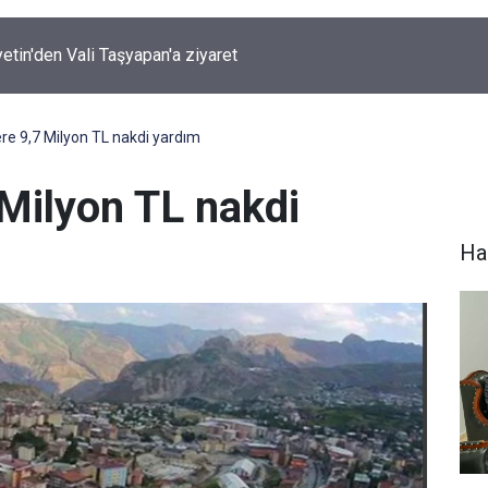
ırında 7 Kilo 720 Gram Eroin ele geçirildi
re 9,7 Milyon TL nakdi yardım
 Milyon TL nakdi
Hak