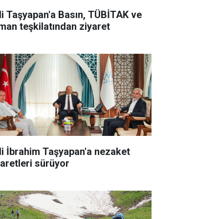
li Taşyapan'a Basın, TÜBİTAK ve
man teşkilatından ziyaret
li İbrahim Taşyapan'a nezaket
yaretleri sürüyor