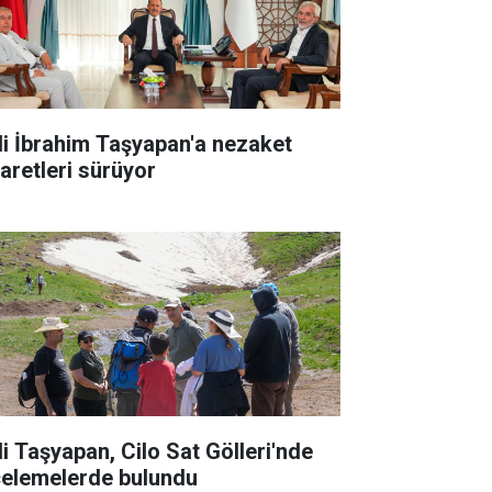
li İbrahim Taşyapan'a nezaket
yaretleri sürüyor
li Taşyapan, Cilo Sat Gölleri'nde
celemelerde bulundu