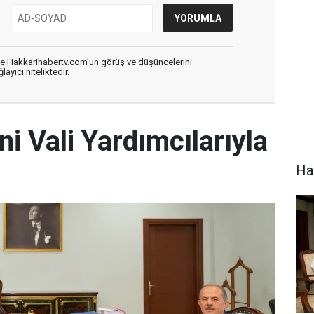
de Hakkarihabertv.com’un görüş ve düşüncelerini
ayıcı niteliktedir.
ni Vali Yardımcılarıyla
Hak