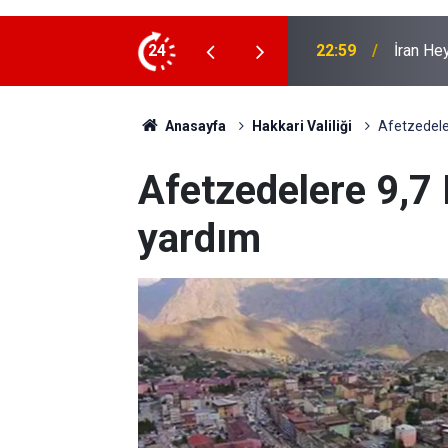
 ziyaret
24
22:53
İran Sın
Anasayfa
Hakkari Valiliği
Afetzedele
Afetzedelere 9,7
yardım