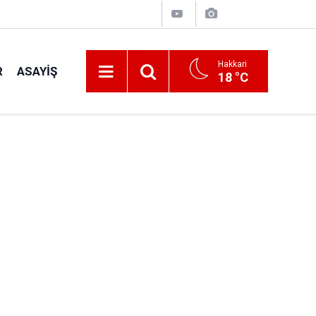
Hakkari
R
ASAYIŞ
18 °C