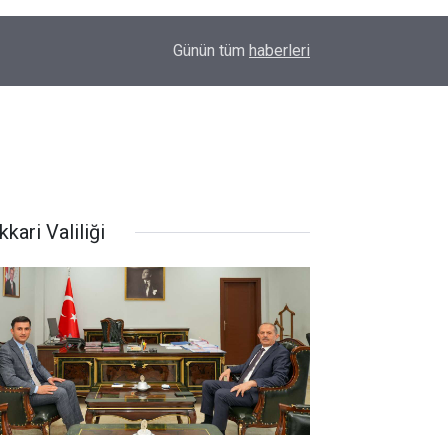
22:48
Kanat kalbine yenik düştü
Günün tüm
haberleri
kari Valiliği