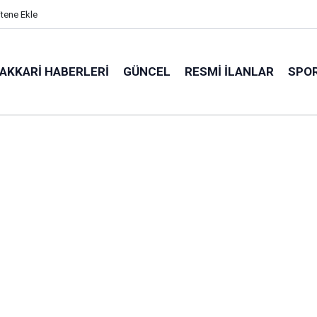
itene Ekle
AKKARI HABERLERI
GÜNCEL
RESMI İLANLAR
SPO