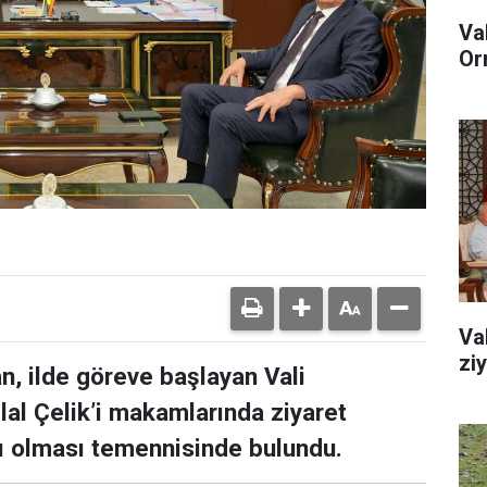
Va
Or
Va
zi
n, ilde göreve başlayan Vali
lal Çelik’i makamlarında ziyaret
lı olması temennisinde bulundu.