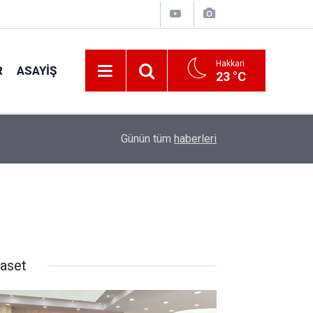
Hakkari
R
ASAYIŞ
23 °C
20:36
İhtiyaç Sahibi Engellilere umut olan bağış
Günün tüm
haberleri
yaset