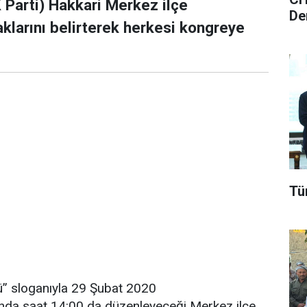
 Parti) Hakkari Merkez ilçe
De
klarını belirterek herkesi kongreye
Tü
rü” sloganıyla 29 Şubat 2020
unda saat 14:00 da düzenleyeceği Merkez ilçe