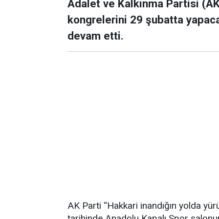
Adalet ve Kalkınma Partisi (AK
kongrelerini 29 şubatta yapaca
devam etti.
AK Parti “Hakkari inandığın yolda yü
tarihinde Anadolu Kapalı Spor salon