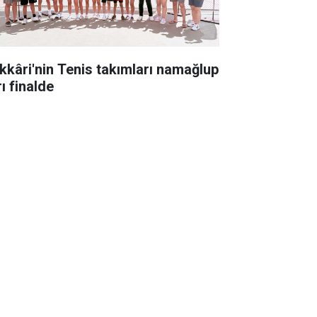
kkâri'nin Tenis takımları namağlup
ı finalde