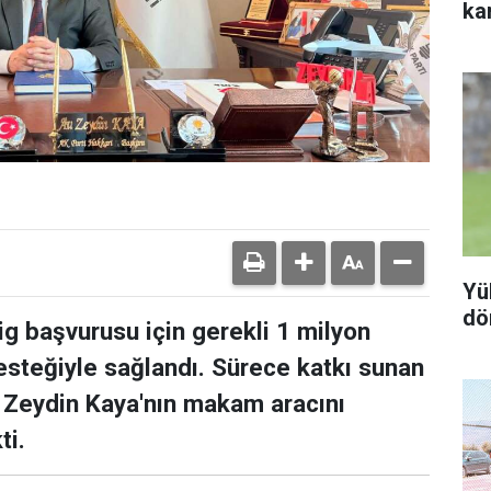
ka
Yü
dö
g başvurusu için gerekli 1 milyon
desteğiyle sağlandı. Sürece katkı sunan
. Zeydin Kaya'nın makam aracını
ti.