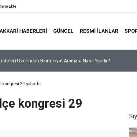
itene Ekle
AKKARI HABERLERI
GÜNCEL
RESMI İLANLAR
SPO
etinden Hakkari HATSO'ya ziyaret
e kongresi 29 şubatta
lçe kongresi 29
Si