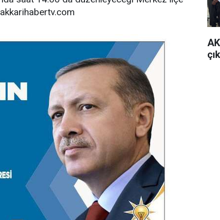
 Hakkarihabertv.com
AK
çı