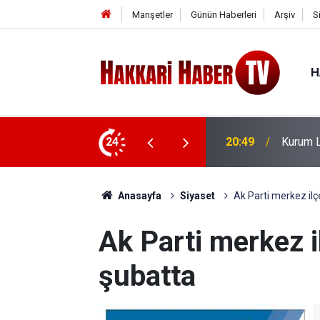
Manşetler
Günün Haberleri
Arşiv
S
H
Fiyat Araması Nasıl Yapılır?
24
20:40
CHP hey
Anasayfa
Siyaset
Ak Parti merkez ilç
Ak Parti merkez i
şubatta