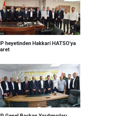
P heyetinden Hakkari HATSO'ya
yaret
P Genel Başkan Yardımcıları,