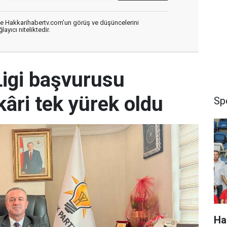
de Hakkarihabertv.com’un görüş ve düşüncelerini
ayıcı niteliktedir.
igi başvurusu
âri tek yürek oldu
Sp
Ha