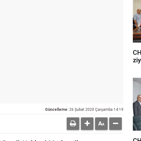
CH
zi
Güncelleme:
26 Şubat 2020 Çarşamba 14:19
CH