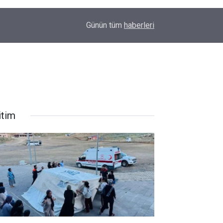
11:32
Hakkâri'de Gençlere AFAD'dan Afet Bilinci ve ça
Günün tüm
haberleri
itim