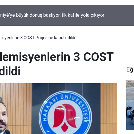
i Hakkâri Teşkilatı Esendere'de kadınlarla buluştu
syenlerin 3 COST Projesine kabul edildi
demisyenlerin 3 COST
dildi
Eğ