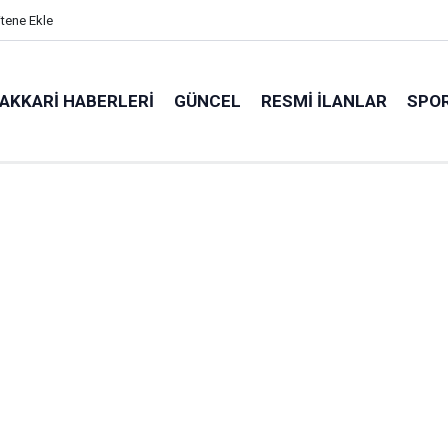
itene Ekle
AKKARI HABERLERI
GÜNCEL
RESMI İLANLAR
SPO