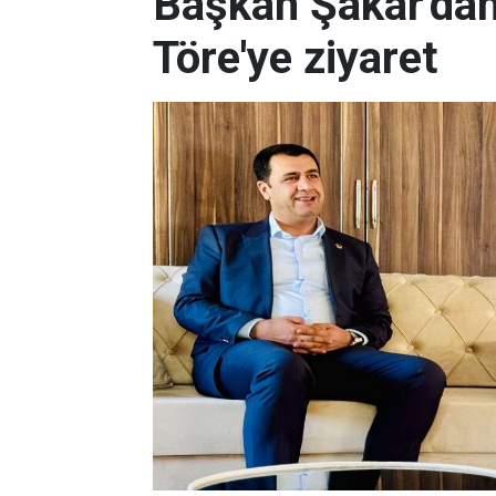
Başkan Şakar'dan,
Töre'ye ziyaret