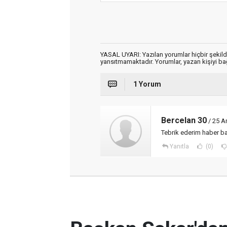
YASAL UYARI: Yazılan yorumlar hiçbir şekil
yansıtmamaktadır. Yorumlar, yazan kişiyi bağl
1 Yorum
Bercelan 30
/ 25 A
Tebrik ederim haber baṣ
Yanıtla
(0)