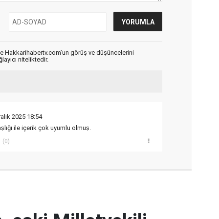
de Hakkarihabertv.com’un görüş ve düşüncelerini
ayıcı niteliktedir.
ralık 2025 18:54
lığı ile içerik çok uyumlu olmuṣ.
(0)