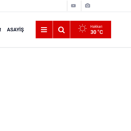
Hakkari
R
ASAYIŞ
30 °C