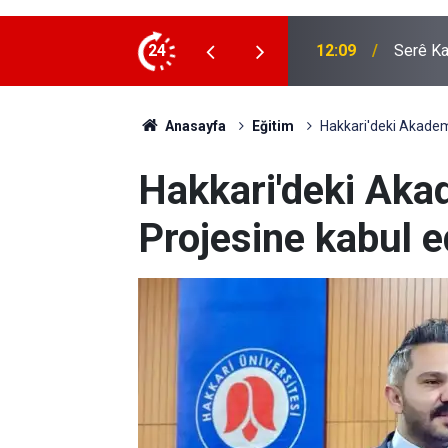
or: İlk kafile yola çıkıyor
24
11:35
AK Part
Anasayfa
Eğitim
Hakkari'deki Akademi
Hakkari'deki Aka
Projesine kabul e