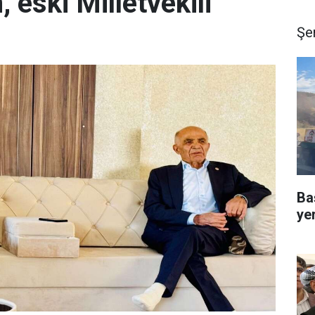
 eski Milletvekili
Şe
Ba
ye