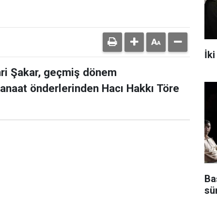
İki
hri Şakar, geçmiş dönem
 kanaat önderlerinden Hacı Hakkı Töre
Ba
sü