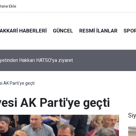
itene Ekle
AKKARI HABERLERI
GÜNCEL
RESMI İLANLAR
SPO
 Sahibi Engellilere umut olan bağış
 AK Parti'ye geçti
si AK Parti'ye geçti
Si