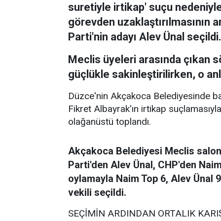
suretiyle irtikap' suçu nedeni
görevden uzaklaştırılmasının ar
Parti'nin adayı Alev Ünal seçild
Meclis üyeleri arasında çıkan 
güçlükle sakinleştirilirken, o a
Düzce'nin Akçakoca Belediyesinde baş
Fikret Albayrak'ın irtikap suçlamasıyl
olağanüstü toplandı.
Akçakoca Belediyesi Meclis salonu
Parti'den Alev Ünal, CHP'den Naim 
oylamayla Naim Top 6, Alev Ünal 
vekili seçildi.
SEÇİMİN ARDINDAN ORTALIK KARI