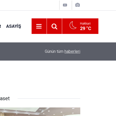
Hakkari
R
ASAYIŞ
29 °C
18:05
Başkan Çayan Çiçek, konfederasyon heyetini ağı
Günün tüm
haberleri
yaset