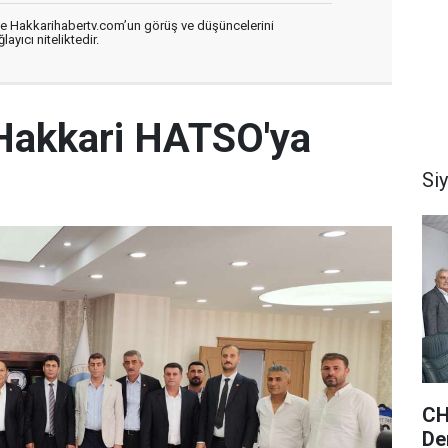
de Hakkarihabertv.com’un görüş ve düşüncelerini
ayıcı niteliktedir.
Hakkari HATSO'ya
Si
CH
De