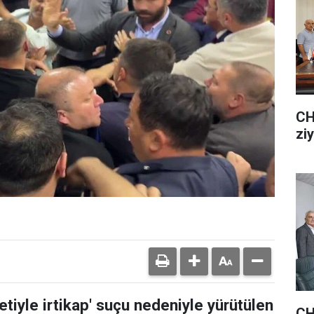
CH
zi
uretiyle irtikap' suçu nedeniyle yürütülen
CH