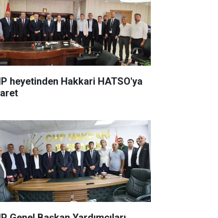
P heyetinden Hakkari HATSO'ya
yaret
P Genel Başkan Yardımcıları,