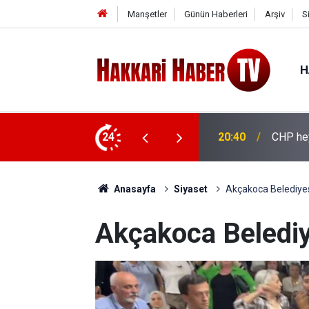
Manşetler
Günün Haberleri
Arşiv
S
H
ya ziyaret
24
20:36
İhtiyaç
Anasayfa
Siyaset
Akçakoca Belediyesi
Akçakoca Belediye