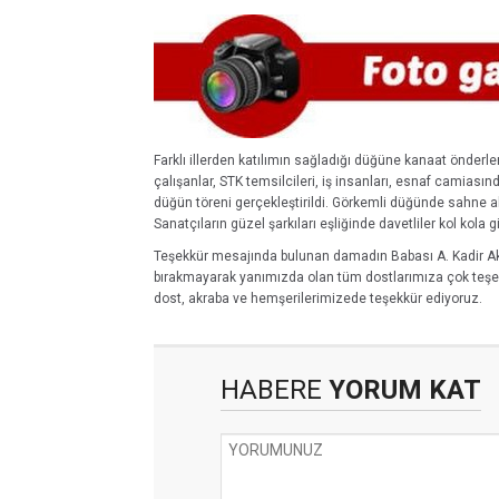
Farklı illerden katılımın sağladığı düğüne kanaat önderler
çalışanlar, STK temsilcileri, iş insanları, esnaf camiasın
düğün töreni gerçekleştirildi. Görkemli düğünde sahne al
Sanatçıların güzel şarkıları eşliğinde davetliler kol kola 
Teşekkür mesajında bulunan damadın Babası A. Kadir A
bırakmayarak yanımızda olan tüm dostlarımıza çok teşekk
dost, akraba ve hemşerilerimizede teşekkür ediyoruz.
HABERE
YORUM KAT