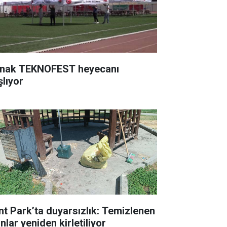
rnak TEKNOFEST heyecanı
şlıyor
nt Park’ta duyarsızlık: Temizlenen
nlar yeniden kirletiliyor