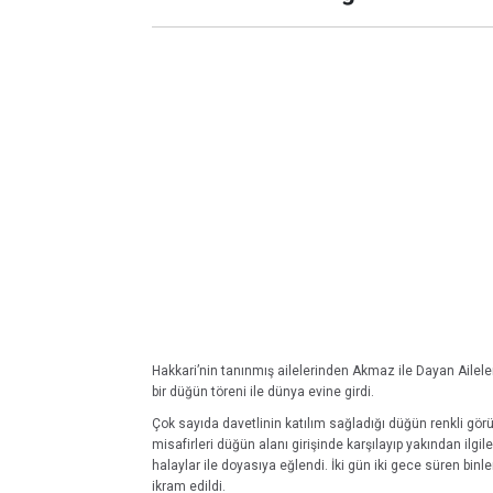
Hakkari’nin tanınmış ailelerinden Akmaz ile Dayan Aileler
bir düğün töreni ile dünya evine girdi.
Çok sayıda davetlinin katılım sağladığı düğün renkli gör
misafirleri düğün alanı girişinde karşılayıp yakından ilgil
halaylar ile doyasıya eğlendi. İki gün iki gece süren bin
ikram edildi.