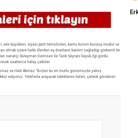
Er
i, aile büyükleri, siyasi parti temsilcileri, kamu kurum kuruluş müdür ve
dan olmak üzere farklı illerden eş dostların katılım sağladığı görkemli bir
an sanatçı Süleyman Derinses ile Tarık Seyrani büyük ilgi gördü.
girerek saatlerce halay çektiler.
kmaz ve Halil Akmaz “Bizleri bu en mutlu günümüzde yalnız
ür ediyoruz. Telefonla arayarak tebriklerini ileten, çelenk gönderen