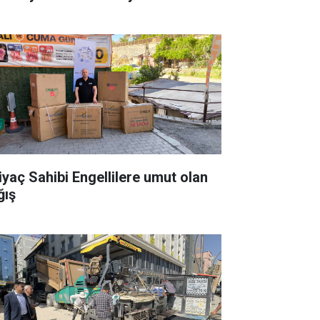
tiyaç Sahibi Engellilere umut olan
ğış