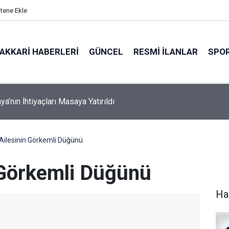
itene Ekle
AKKARI HABERLERI
GÜNCEL
RESMI İLANLAR
SPO
a’nın İhtiyaçları Masaya Yatırıldı
ilesinin Görkemli Düğünü
 Görkemli Düğünü
Ha