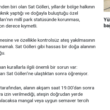
en biri olan Sat Gölleri, yıllardır bölge halkının
, piknik yaptığı ve doğayla buluştuğu özel
Yü
ları’nın millî park statüsünde korunması,
ba
on derece kıymetli.
esine ve özellikle kontrolsüz ateş yakılmasının
amalı. Sat Gölleri gibi hassas bir doğa alanının
ğu.
urallarla ilgili önemli bir sorun var:
rı Sat Gölleri’ne ulaştıktan sonra öğreniyor.
r tarafından, alanın akşam saat 19.00’dan sonra
 izin verilmediği, ateşin doğrudan yerde
anılacaksa mangal veya uygun semaver tercih