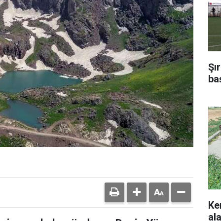
Şı
ba
Ke
ala