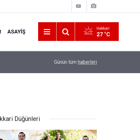
Hakkari
R
ASAYIŞ
27 °C
01:18
Çukurca Gençlik Merkezi’nde Yaz Kulübü Coşku
Günün tüm
haberleri
kkari Düğünleri