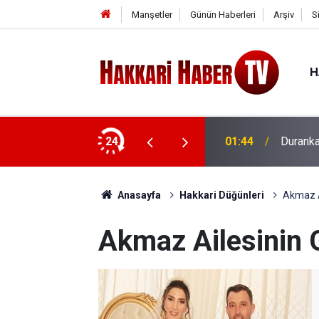
Manşetler
Günün Haberleri
Arşiv
S
H
24
01:44
Durankay
Anasayfa
Hakkari Düğünleri
Akmaz A
Akmaz Ailesinin