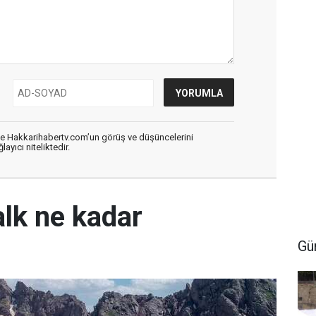
de Hakkarihabertv.com’un görüş ve düşüncelerini
ayıcı niteliktedir.
alk ne kadar
Gü