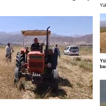
Yü
Yü
ba