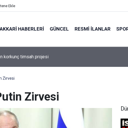
itene Ekle
AKKARI HABERLERI
GÜNCEL
RESMI İLANLAR
SPO
utuklu Kalan Başkan Çaykara özgürlüğüne kavuştu
n Zirvesi
Putin Zirvesi
Dü