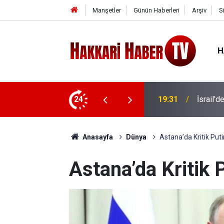
Manşetler
Günün Haberleri
Arşiv
S
H
i
24
19:16
14 Ay T
Anasayfa
Dünya
Astana’da Kritik Puti
Astana’da Kritik 