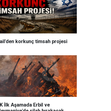
rail'den korkunç timsah projesi
K İlk Aşamada Erbil ve
leymaniye'de silah bırakacak