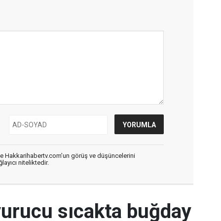
de Hakkarihabertv.com’un görüş ve düşüncelerini
ayıcı niteliktedir.
vurucu sıcakta buğday