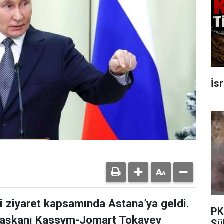
İs
i ziyaret kapsamında Astana’ya geldi.
PK
rbaşkanı Kassym-Jomart Tokayev
Sü