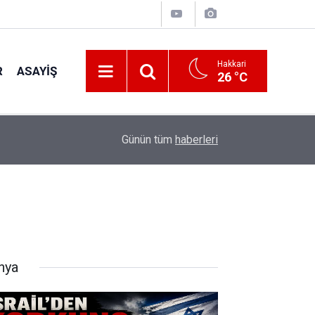
Hakkari
R
ASAYIŞ
26 °C
19:12
AK Parti'den Kamu Kurumları ve STK'lara ziyare
Günün tüm
haberleri
nya