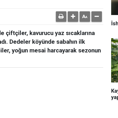
İs
 çiftçiler, kavurucu yaz sıcaklarına
dı. Dedeler köyünde sabahın ilk
ticiler, yoğun mesai harcayarak sezonun
Ka
ya