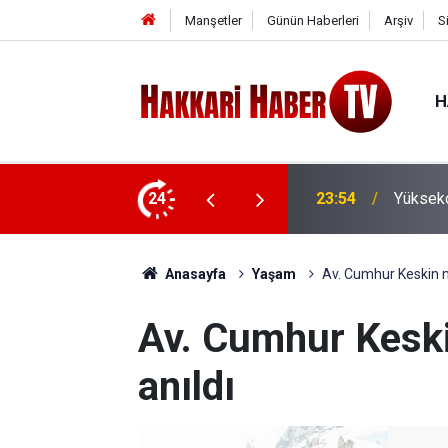
Manşetler
Günün Haberleri
Arşiv
S
H
24
23:54
Yükseko
Anasayfa
Yaşam
Av. Cumhur Keskin m
Av. Cumhur Keski
anıldı