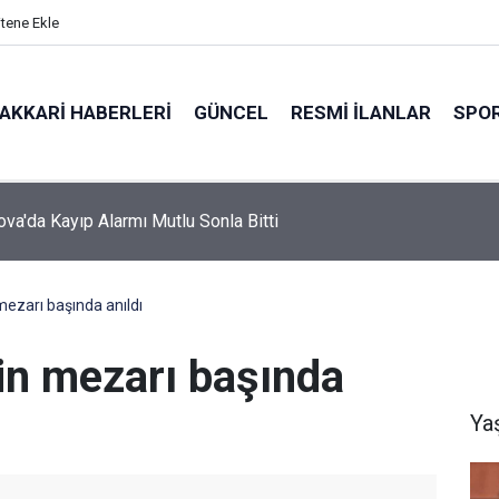
itene Ekle
AKKARI HABERLERI
GÜNCEL
RESMI İLANLAR
SPO
va'da Kayıp Alarmı Mutlu Sonla Bitti
ezarı başında anıldı
n mezarı başında
Ya