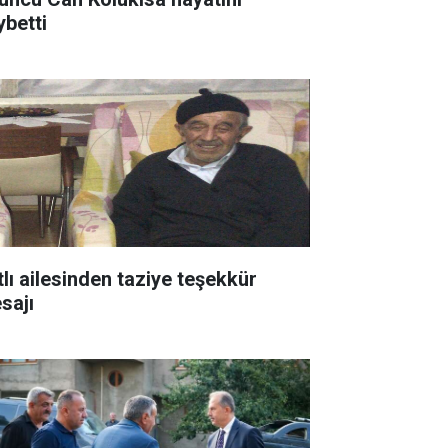
ybetti
tlı ailesinden taziye teşekkür
sajı