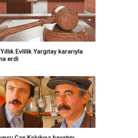
Yıllık Evlilik Yargıtay kararıyla
na erdi
uncu Can Kolukısa hayatını