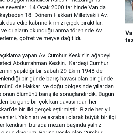
rı ve sevenleri 14 Ocak 2000 tarihinde Van da
ı kaybeden 18. Dönem Hakkari Milletvekili Av.
 dua edip kabrine kırmızı çiçek bıraktılar.
m ve duaların okunduğu anma töreninde Av.
Va
erleme, gofret ve meyve dağıtıldı.
taz
açıklama yapan Av. Cumhur Keskin’in ağabeyi
azeteci Abdurrahman Keskin, Kardeşi Cumhur
erinin yapıldığı bir sabah 29 Ekim 1948 de
nlendiği bir günde barış havası olan bir günde
ümünü de Hakkari ve doğu bölgesinde yıllardan
e onun ölümünü barış ile sonuçlandırdık. Bugün
den bu güne bir çok kan davasından her
i’de bir ilki gerçekleştirmiştir. Bizde her yıl
nleri. Yakınları ve akrabalı olarak büyük bir ilgi
r kendisini burada mezarı başında yalnız
ğ olsun diyorum. Barışa vesile olan Cumhur