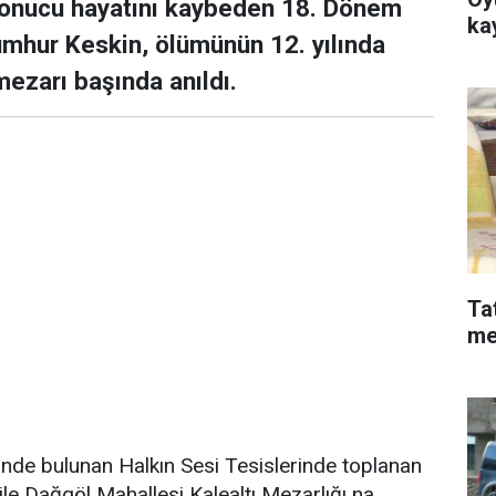
ı sonucu hayatını kaybeden 18. Dönem
ka
umhur Keskin, ölümünün 12. yılında
mezarı başında anıldı.
Ta
me
inde bulunan Halkın Sesi Tesislerinde toplanan
le Dağgöl Mahallesi Kalealtı Mezarlığı na