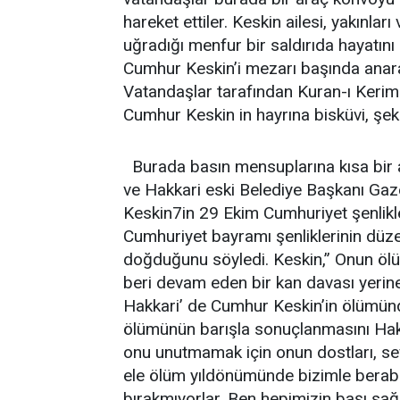
hareket ettiler. Keskin ailesi, yakınla
uğradığı menfur bir saldırıda hayatın
Cumhur Keskin’i mezarı başında anarak
Vatandaşlar tarafından Kuran-ı Keri
Cumhur Keskin in hayrına bisküvi, şek
Burada basın mensuplarına kısa bir 
ve Hakkari eski Belediye Başkanı G
Keskin7in 29 Ekim Cumhuriyet şenlikl
Cumhuriyet bayramı şenliklerinin düze
doğduğunu söyledi. Keskin,” Onun öl
beri devam eden bir kan davası yerin
Hakkari’ de Cumhur Keskin’in ölümün
ölümünün barışla sonuçlanmasını Hakkar
onu unutmamak için onun dostları, seve
ele ölüm yıldönümünde bizimle berabe
bırakmıyorlar. Ben hepimizin başı sa