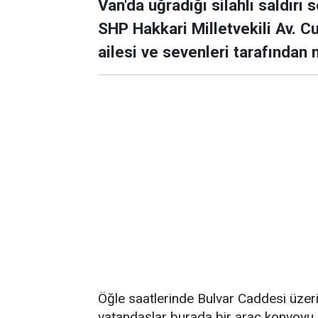
Van'da uğradığı silahlı saldır
SHP Hakkari Milletvekili Av. C
ailesi ve sevenleri tarafından 
Öğle saatlerinde Bulvar Caddesi üzer
vatandaşlar burada bir araç konvoyu i