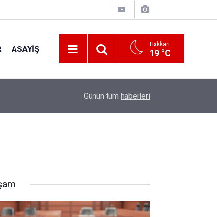
Hakkari
R
ASAYIŞ
19 °C
23:50
Hakkâri İl Müftülüğünden kız öğrencilere yaz k
Günün tüm
haberleri
şam