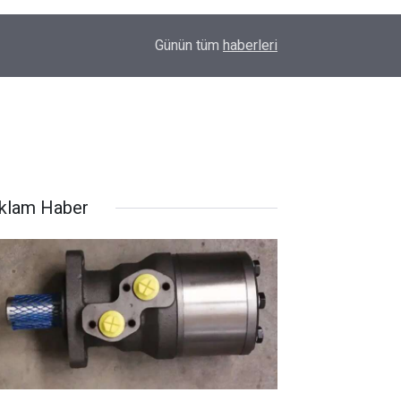
22:48
Kanat kalbine yenik düştü
Günün tüm
haberleri
klam Haber