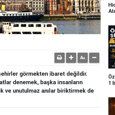
Hi
Al
ehirler görmekten ibaret değildir.
Öz
 tatlar denemek, başka insanların
1 
 ve unutulmaz anılar biriktirmek de