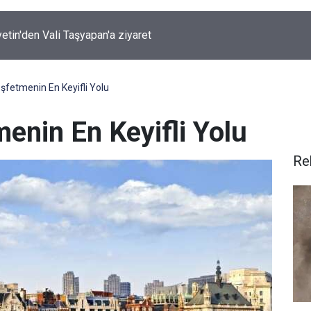
ırında 7 Kilo 720 Gram Eroin ele geçirildi
şfetmenin En Keyifli Yolu
enin En Keyifli Yolu
Re