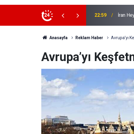
 ziyaret
24
22:53
İran Sın
Anasayfa
Reklam Haber
Avrupa’yı Ke
Avrupa’yı Keşfetm