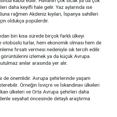
asında kabul edilir. Havanın çok sıcak ya da çok
i daha keyifli hale gelir. Yaz aylarında ise
 Buna rağmen Akdeniz kıyıları, İspanya sahilleri
 için oldukça popülerdir.
dan biri kısa sürede birçok farklı ülkeyi
le otobüslü turlar, hem ekonomik olması hem de
eme fırsatı vermesi nedeniyle sık tercih edilir.
ci görüntülerini izlemek ya da küçük Avrupa
tulmaz anılar arasında yer alır.
i de önemlidir. Avrupa şehirlerinde yaşam
sterebilir. Örneğin İsviçre ve İskandinav ülkeleri
kan ülkeleri ve Orta Avrupa şehirleri daha
denle seyahat öncesinde detaylı araştırma