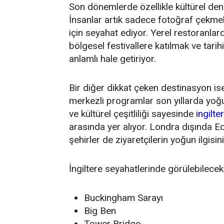
Son dönemlerde özellikle kültürel dene
İnsanlar artık sadece fotoğraf çekme
için seyahat ediyor. Yerel restoranl
bölgesel festivallere katılmak ve tari
anlamlı hale getiriyor.
Bir diğer dikkat çeken destinasyon ise 
merkezli programlar son yıllarda yoğun 
ve kültürel çeşitliliği sayesinde
ingilte
arasında yer alıyor. Londra dışında E
şehirler de ziyaretçilerin yoğun ilgisini
İngiltere seyahatlerinde görülebilece
Buckingham Sarayı
Big Ben
Tower Bridge