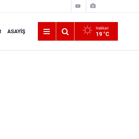
Hakkari
R
ASAYIŞ
19 °C