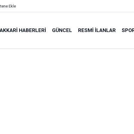
itene Ekle
AKKARI HABERLERI
GÜNCEL
RESMI İLANLAR
SPO