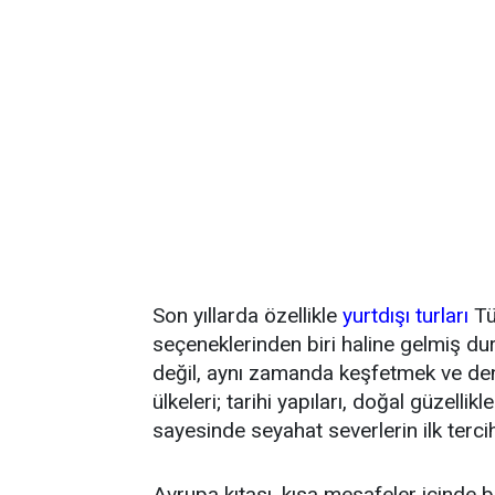
Son yıllarda özellikle
yurtdışı turları
Tür
seçeneklerinden biri haline gelmiş d
değil, aynı zamanda keşfetmek ve den
ülkeleri; tarihi yapıları, doğal güzellikle
sayesinde seyahat severlerin ilk tercih
Avrupa kıtası, kısa mesafeler içinde b