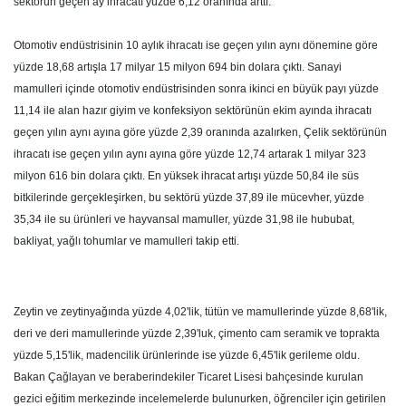
sektörün geçen ay ihracatı yüzde 6,12 oranında arttı.
Otomotiv endüstrisinin 10 aylık ihracatı ise geçen yılın aynı dönemine göre
yüzde 18,68 artışla 17 milyar 15 milyon 694 bin dolara çıktı. Sanayi
mamulleri içinde otomotiv endüstrisinden sonra ikinci en büyük payı yüzde
11,14 ile alan hazır giyim ve konfeksiyon sektörünün ekim ayında ihracatı
geçen yılın aynı ayına göre yüzde 2,39 oranında azalırken, Çelik sektörünün
ihracatı ise geçen yılın aynı ayına göre yüzde 12,74 artarak 1 milyar 323
milyon 616 bin dolara çıktı. En yüksek ihracat artışı yüzde 50,84 ile süs
bitkilerinde gerçekleşirken, bu sektörü yüzde 37,89 ile mücevher, yüzde
35,34 ile su ürünleri ve hayvansal mamuller, yüzde 31,98 ile hububat,
bakliyat, yağlı tohumlar ve mamulleri takip etti.
Zeytin ve zeytinyağında yüzde 4,02'lik, tütün ve mamullerinde yüzde 8,68'lik,
deri ve deri mamullerinde yüzde 2,39'luk, çimento cam seramik ve toprakta
yüzde 5,15'lik, madencilik ürünlerinde ise yüzde 6,45'lik gerileme oldu.
Bakan Çağlayan ve beraberindekiler Ticaret Lisesi bahçesinde kurulan
gezici eğitim merkezinde incelemelerde bulunurken, öğrenciler için getirilen