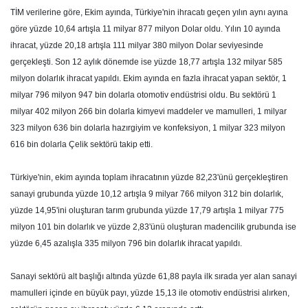
TİM verilerine göre, Ekim ayında, Türkiye'nin ihracatı geçen yılın aynı ayına
göre yüzde 10,64 artışla 11 milyar 877 milyon Dolar oldu. Yılın 10 ayında
ihracat, yüzde 20,18 artışla 111 milyar 380 milyon Dolar seviyesinde
gerçekleşti. Son 12 aylık dönemde ise yüzde 18,77 artışla 132 milyar 585
milyon dolarlık ihracat yapıldı. Ekim ayında en fazla ihracat yapan sektör, 1
milyar 796 milyon 947 bin dolarla otomotiv endüstrisi oldu. Bu sektörü 1
milyar 402 milyon 266 bin dolarla kimyevi maddeler ve mamulleri, 1 milyar
323 milyon 636 bin dolarla hazırgiyim ve konfeksiyon, 1 milyar 323 milyon
616 bin dolarla Çelik sektörü takip etti.
Türkiye'nin, ekim ayında toplam ihracatının yüzde 82,23'ünü gerçekleştiren
sanayi grubunda yüzde 10,12 artışla 9 milyar 766 milyon 312 bin dolarlık,
yüzde 14,95'ini oluşturan tarım grubunda yüzde 17,79 artışla 1 milyar 775
milyon 101 bin dolarlık ve yüzde 2,83'ünü oluşturan madencilik grubunda ise
yüzde 6,45 azalışla 335 milyon 796 bin dolarlık ihracat yapıldı.
Sanayi sektörü alt başlığı altında yüzde 61,88 payla ilk sırada yer alan sanayi
mamulleri içinde en büyük payı, yüzde 15,13 ile otomotiv endüstrisi alırken,