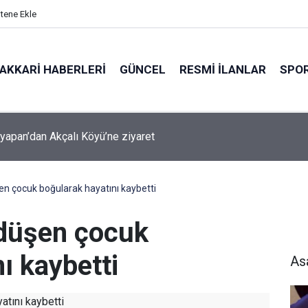
itene Ekle
AKKARI HABERLERI
GÜNCEL
RESMI İLANLAR
SPO
şyapan Akbulut Köyü’nü ziyaret etti
en çocuk boğularak hayatını kaybetti
 düşen çocuk
ı kaybetti
As