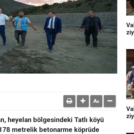
Va
zi
Va
ziy
n, heyelan bölgesindeki Tatlı köyü
178 metrelik betonarme köprüde