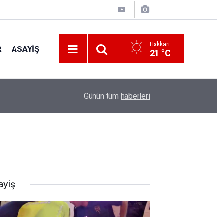
Hakkari
R
ASAYIŞ
21 °C
00:32
Vali Taşyapan Kaymaklı Köyü’nü ziyaret etti
Günün tüm
haberleri
ayiş