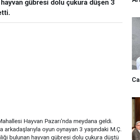
e hayvan gübresi dolu çukura düşen 3
tti.
Ca
 Mahallesi Hayvan Pazarı'nda meydana geldi.
da arkadaşlarıyla oyun oynayan 3 yaşındaki M.Ç.
nliği bulunan hayvan gübresi dolu çukura düştü