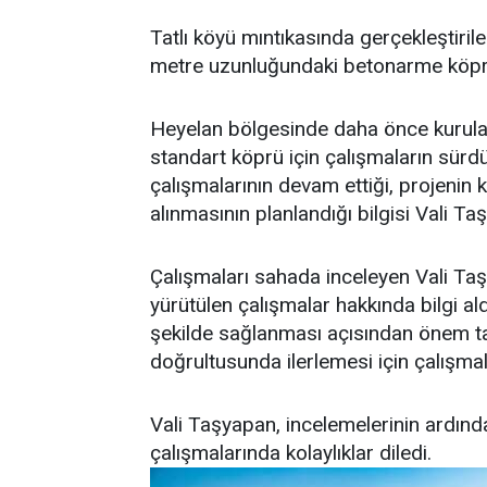
Tatlı köyü mıntıkasında gerçekleştiri
metre uzunluğundaki betonarme köprün
Heyelan bölgesinde daha önce kurulan
standart köprü için çalışmaların sürdü
çalışmalarının devam ettiği, projeni
alınmasının planlandığı bilgisi Vali Taş
Çalışmaları sahada inceleyen Vali Ta
yürütülen çalışmalar hakkında bilgi ald
şekilde sağlanması açısından önem ta
doğrultusunda ilerlemesi için çalışmala
Vali Taşyapan, incelemelerinin ardı
çalışmalarında kolaylıklar diledi.