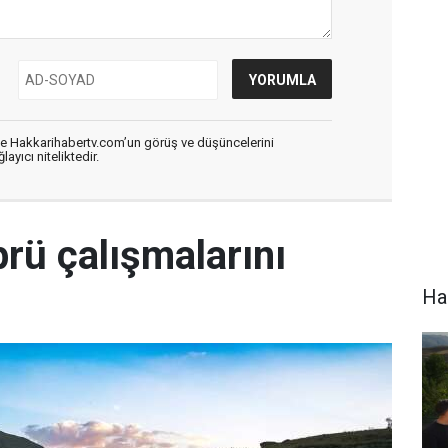
de Hakkarihabertv.com’un görüş ve düşüncelerini
ayıcı niteliktedir.
rü çalışmalarını
Hak