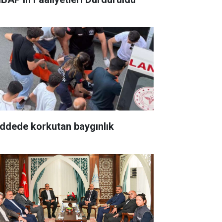
ddede korkutan baygınlık