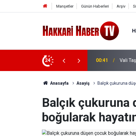
Manşetler
Günün Haberleri
Arşiv
S
H
e ziyaret
24
00:37
Vali Ta
Anasayfa
Asayiş
Balçık çukuruna düş
Balçık çukuruna
boğularak hayatın