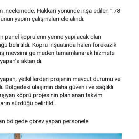
len incelemede, Hakkari yönünde inşa edilen 178
ün yapım çalışmaları ele alındı.
 panel köprülerin yerine yapılacak olan
ğü belirtildi. Köprü inşaatında halen forekazık
n kış mevsimi gelmeden tamamlanarak hizmete
yapan’a aktarıldı.
şyapan, yetkililerden projenin mevcut durumu ve
ı. Bölgedeki ulaşımın daha güvenli ve sağlıklı
şıyan köprü projesinin planlanan takvim
rın sürdüğü belirtildi.
ndan bölgede görev yapan personele