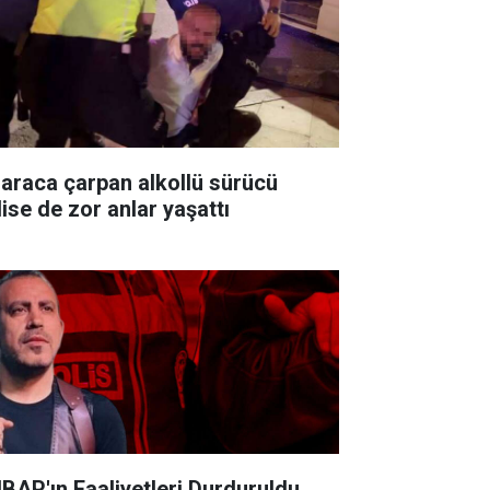
i araca çarpan alkollü sürücü
lise de zor anlar yaşattı
BAP'ın Faaliyetleri Durduruldu