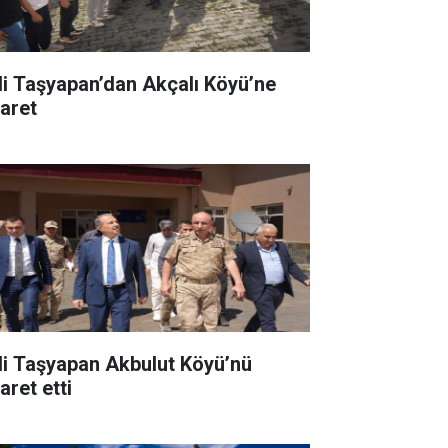
li Taşyapan’dan Akçalı Köyü’ne
yaret
li Taşyapan Akbulut Köyü’nü
aret etti