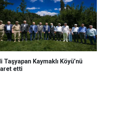
li Taşyapan Kaymaklı Köyü’nü
aret etti