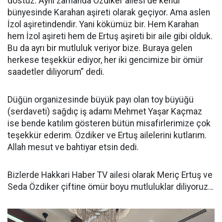
dostuz. Aynı zamanda Özdiker ailesi de kendi
bünyesinde Karahan aşireti olarak geçiyor. Ama aslen
İzol aşiretindendir. Yani kökümüz bir. Hem Karahan
hem İzol aşireti hem de Ertuş aşireti bir aile gibi olduk.
Bu da ayrı bir mutluluk veriyor bize. Buraya gelen
herkese teşekkür ediyor, her iki gencimize bir ömür
saadetler diliyorum” dedi.
Düğün organizesinde büyük payı olan toy büyüğü
(serdaveti) sağdıç iş adamı Mehmet Yaşar Kaçmaz
ise bende katılım gösteren bütün misafirlerimize çok
teşekkür ederim. Özdiker ve Ertuş ailelerini kutlarım.
Allah mesut ve bahtiyar etsin dedi.
Bizlerde Hakkari Haber TV ailesi olarak Meriç Ertuş ve
Seda Özdiker çiftine ömür boyu mutluluklar diliyoruz…