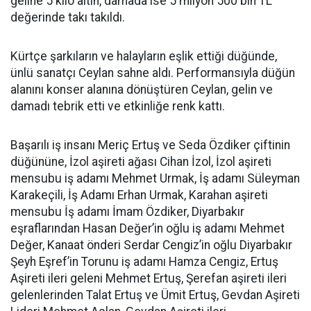
geline 5 kilo altın, damada ise 5 milyon 500 bin TL
değerinde takı takıldı.
Kürtçe şarkıların ve halayların eşlik ettiği düğünde,
ünlü sanatçı Ceylan sahne aldı. Performansıyla düğün
alanını konser alanına dönüştüren Ceylan, gelin ve
damadı tebrik etti ve etkinliğe renk kattı.
Başarılı iş insanı Meriç Ertuş ve Seda Özdiker çiftinin
düğününe, İzol aşireti ağası Cihan İzol, İzol aşireti
mensubu iş adamı Mehmet Urmak, İş adamı Süleyman
Karakeçili, İş Adamı Erhan Urmak, Karahan aşireti
mensubu İş adamı İmam Özdiker, Diyarbakır
eşraflarından Hasan Değer’in oğlu iş adamı Mehmet
Değer, Kanaat önderi Serdar Cengiz’in oğlu Diyarbakır
Şeyh Eşref’in Torunu iş adamı Hamza Cengiz, Ertuş
Aşireti ileri geleni Mehmet Ertuş, Şerefan aşireti ileri
gelenlerinden Talat Ertuş ve Ümit Ertuş, Gevdan Aşireti