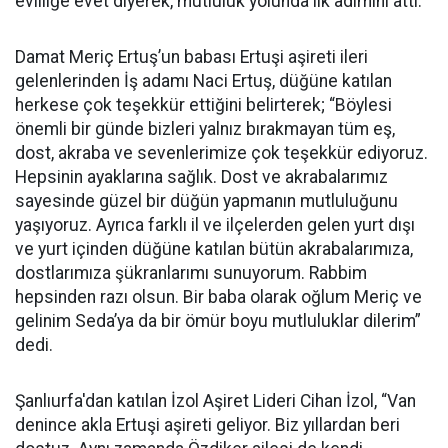
evliliğe evet diyerek, mutluluk yolunda ilk adımını attı.
Damat Meriç Ertuş’un babası Ertuşi aşireti ileri
gelenlerinden İş adamı Naci Ertuş, düğüne katılan
herkese çok teşekkür ettiğini belirterek; “Böylesi
önemli bir günde bizleri yalnız bırakmayan tüm eş,
dost, akraba ve sevenlerimize çok teşekkür ediyoruz.
Hepsinin ayaklarına sağlık. Dost ve akrabalarımız
sayesinde güzel bir düğün yapmanın mutluluğunu
yaşıyoruz. Ayrıca farklı il ve ilçelerden gelen yurt dışı
ve yurt içinden düğüne katılan bütün akrabalarımıza,
dostlarımıza şükranlarımı sunuyorum. Rabbim
hepsinden razı olsun. Bir baba olarak oğlum Meriç ve
gelinim Seda’ya da bir ömür boyu mutluluklar dilerim”
dedi.
Şanlıurfa'dan katılan İzol Aşiret Lideri Cihan İzol, “Van
denince akla Ertuşi aşireti geliyor. Biz yıllardan beri