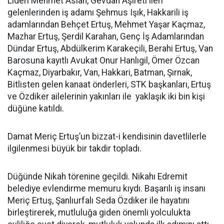
Lideri Mehmet Aslan, Gevdan Aşireti ileri
gelenlerinden iş adamı Şehmus Işık, Hakkarili iş
adamlarından Behçet Ertuş, Mehmet Yaşar Kaçmaz,
Mazhar Ertuş, Şerdil Karahan, Genç İş Adamlarından
Dündar Ertuş, Abdülkerim Karakeçili, Berahi Ertuş, Van
Barosuna kayıtlı Avukat Onur Hanlıgil, Ömer Özcan
Kaçmaz, Diyarbakır, Van, Hakkari, Batman, Şırnak,
Bitlisten gelen kanaat önderleri, STK başkanları, Ertuş
ve Özdiker ailelerinin yakınları ile yaklaşık iki bin kişi
düğüne katıldı.
Damat Meriç Ertuş’un bizzat-i kendisinin davetlilerle
ilgilenmesi büyük bir takdir topladı.
Düğünde Nikah törenine geçildi. Nikahı Edremit
belediye evlendirme memuru kıydı. Başarılı iş insanı
Meriç Ertuş, Şanlıurfalı Seda Özdiker ile hayatını
birleştirerek, mutluluğa giden önemli yolculukta