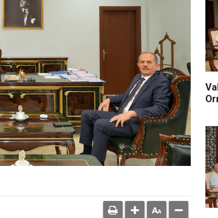
Va
Or