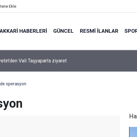
itene Ekle
AKKARI HABERLERI
GÜNCEL
RESMI İLANLAR
SPO
ırında 7 Kilo 720 Gram Eroin ele geçirildi
'de operasyon
syon
Ha