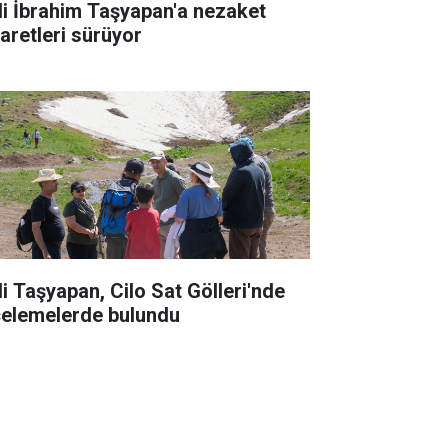
li İbrahim Taşyapan'a nezaket
yaretleri sürüyor
li Taşyapan, Cilo Sat Gölleri'nde
celemelerde bulundu