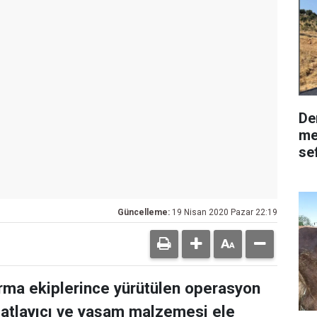
De
me
se
Güncelleme:
19 Nisan 2020 Pazar 22:19
arma ekiplerince yürütülen operasyon
patlayıcı ve yaşam malzemesi ele