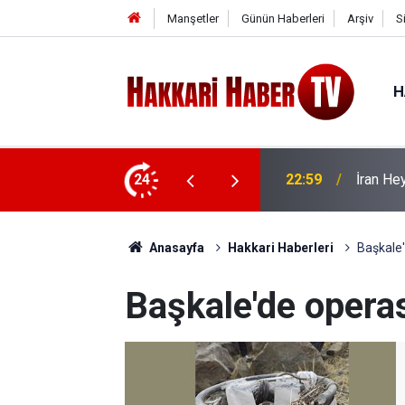
Manşetler
Günün Haberleri
Arşiv
S
H
 ziyaret
24
22:53
İran Sın
Anasayfa
Hakkari Haberleri
Başkale
Başkale'de opera