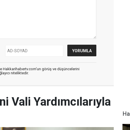
de Hakkarihabertv.com’un görüş ve düşüncelerini
ayıcı niteliktedir.
ni Vali Yardımcılarıyla
Hak