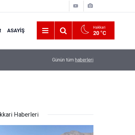
Hakkari
R
ASAYIŞ
20 °C
22:48
Kanat kalbine yenik düştü
Günün tüm
haberleri
kkari Haberleri