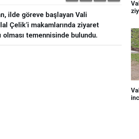
Va
zi
n, ilde göreve başlayan Vali
lal Çelik’i makamlarında ziyaret
lı olması temennisinde bulundu.
Va
in