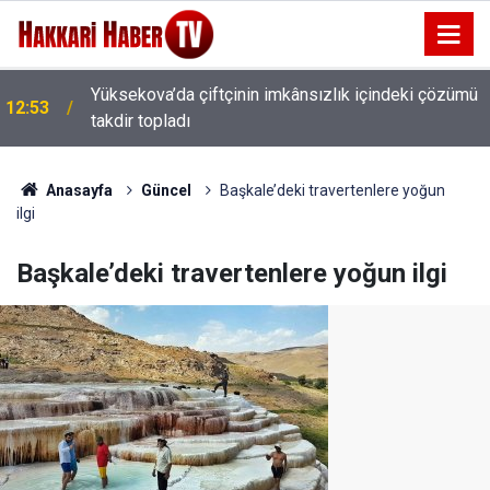
Yüksekova’da çiftçinin imkânsızlık içindeki çözümü
12:53
Kent Park’ta duyarsızlık: Temizlenen alanlar yeniden
takdir topladı
12:29
kirletiliyor
Anasayfa
Güncel
Başkale’deki travertenlere yoğun
ilgi
Başkale’deki travertenlere yoğun ilgi