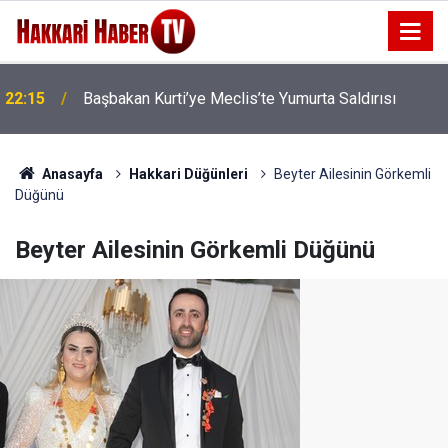
22:15
Başbakan Kurti’ye Meclis’te Yumurta Saldırısı
22:07
İran'dan Hürmüz Boğazı İçin Yeni Şart
Anasayfa
Hakkari Düğünleri
Beyter Ailesinin Görkemli
Düğünü
Beyter Ailesinin Görkemli Düğünü