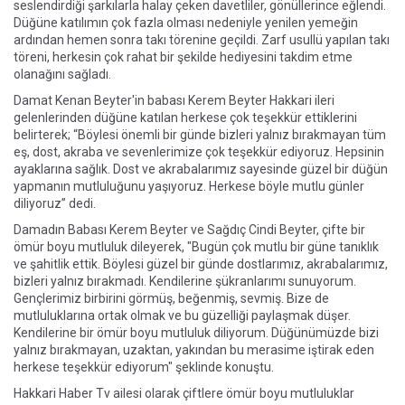
seslendirdiği şarkılarla halay çeken davetliler, gönüllerince eğlendi.
Düğüne katılımın çok fazla olması nedeniyle yenilen yemeğin
ardından hemen sonra takı törenine geçildi. Zarf usullü yapılan takı
töreni, herkesin çok rahat bir şekilde hediyesini takdim etme
olanağını sağladı.
Damat Kenan Beyter'in babası Kerem Beyter Hakkari ileri
gelenlerinden düğüne katılan herkese çok teşekkür ettiklerini
belirterek; “Böylesi önemli bir günde bizleri yalnız bırakmayan tüm
eş, dost, akraba ve sevenlerimize çok teşekkür ediyoruz. Hepsinin
ayaklarına sağlık. Dost ve akrabalarımız sayesinde güzel bir düğün
yapmanın mutluluğunu yaşıyoruz. Herkese böyle mutlu günler
diliyoruz” dedi.
Damadın Babası Kerem Beyter ve Sağdıç Cindi Beyter, çifte bir
ömür boyu mutluluk dileyerek, "Bugün çok mutlu bir güne tanıklık
ve şahitlik ettik. Böylesi güzel bir günde dostlarımız, akrabalarımız,
bizleri yalnız bırakmadı. Kendilerine şükranlarımı sunuyorum.
Gençlerimiz birbirini görmüş, beğenmiş, sevmiş. Bize de
mutluluklarına ortak olmak ve bu güzelliği paylaşmak düşer.
Kendilerine bir ömür boyu mutluluk diliyorum. Düğünümüzde bizi
yalnız bırakmayan, uzaktan, yakından bu merasime iştirak eden
herkese teşekkür ediyorum" şeklinde konuştu.
Hakkari Haber Tv ailesi olarak çiftlere ömür boyu mutluluklar