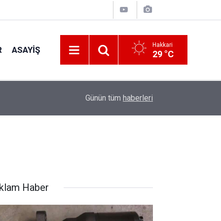
Hakkari
R
ASAYIŞ
29 °C
18:02
Sağlık-Sen Hakkâri Şubesi’nde Genel kurul yapıl
Günün tüm
haberleri
klam Haber