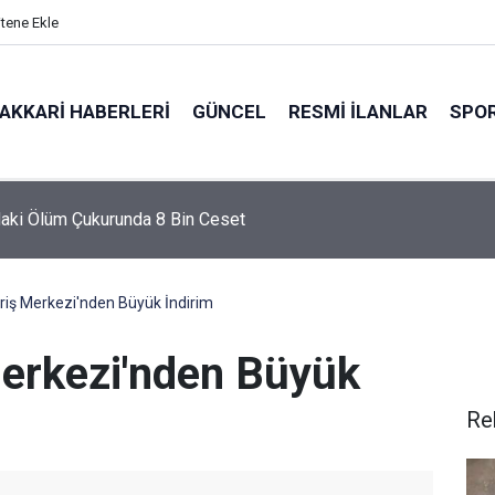
itene Ekle
AKKARI HABERLERI
GÜNCEL
RESMI İLANLAR
SPO
gran anıldı
riş Merkezi'nden Büyük İndirim
Merkezi'nden Büyük
Re