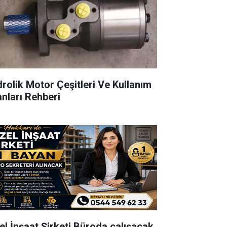
drolik Motor Çeşitleri Ve Kullanım
anları Rehberi
el İnşaat Şirketi Büroda çalışacak