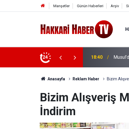
Manşetler
Günün Haberleri
Arşiv
S
H
in Ceset
24
18:12
Aram Ti
Anasayfa
Reklam Haber
Bizim Alışve
Bizim Alışveriş 
İndirim