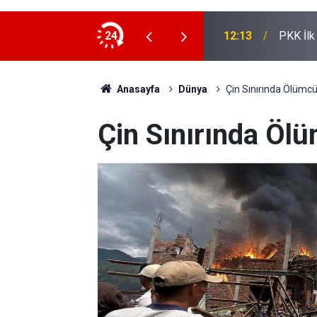
ili Töre'ye ziyaret
24
12:13
PKK İlk
Anasayfa
Dünya
Çin Sınırında Ölümc
Çin Sınırında Öl