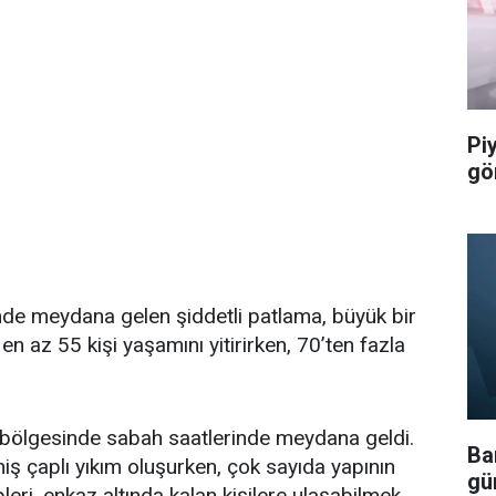
Pi
gö
de meydana gelen şiddetli patlama, büyük bir
 en az 55 kişi yaşamını yitirirken, 70’ten fazla
 bölgesinde sabah saatlerinde meydana geldi.
Bar
niş çaplı yıkım oluşurken, çok sayıda yapının
gü
leri, enkaz altında kalan kişilere ulaşabilmek