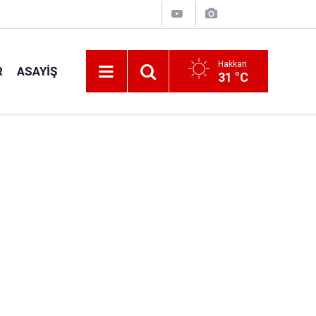
Hakkari
R
ASAYIŞ
31 °C