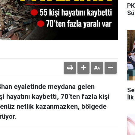
PK
Sü
 Shan eyaletinde meydana gelen
Se
i hayatını kaybetti, 70’ten fazla kişi
İlk
 henüz netlik kazanmazken, bölgede
rüyor.