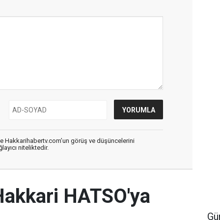
de Hakkarihabertv.com’un görüş ve düşüncelerini
ayıcı niteliktedir.
Hakkari HATSO'ya
Gü