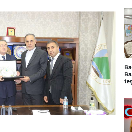
Ba
Ba
te