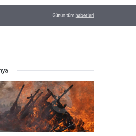
12:09
Serê Kaniyê'ye büyük dönüş başlıyor: İlk kafile y
Günün tüm
haberleri
nya