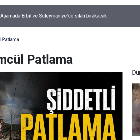
 Aşamada Erbil ve Süleymaniye'de silah bırakacak
ül Patlama
ümcül Patlama
Dü