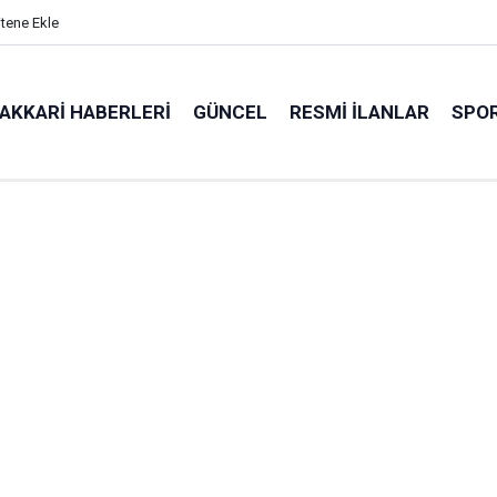
itene Ekle
AKKARI HABERLERI
GÜNCEL
RESMI İLANLAR
SPO