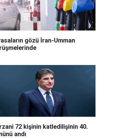
yasaların gözü İran-Umman
rüşmelerinde
zani 72 kişinin katledilişinin 40.
nünü andı