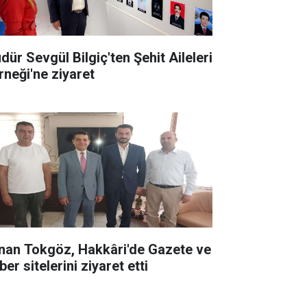
dür Sevgül Bilgiç'ten Şehit Aileleri
rneği'ne ziyaret
nan Tokgöz, Hakkâri'de Gazete ve
er sitelerini ziyaret etti