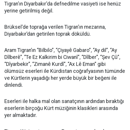
Tigran'ın Diyarbakır'da defnedilme vasiyeti ise henüz
yerine getirilmiş değil.
Brüksel'de toprağa verilen Tigran'ın mezarına,
Diyarbakır’dan getirilen toprak döküldü.
Aram Tigran’ın “Bilbilo”, “Çiyayê Gabaro”, “Ay dil”, “Ay
Dîlberê”, “Te Ez Kalkirim bi Ciwanî”, “Dîlber”, “Şev Çû”,
“Dîyarbekir”, “Zimanê Kurdî”, “Ax Lê Eman” gibi
ölümsüz eserleri ile Kürdistan coğrafyasının tümünde
ve Kürtlerin yaşadığı her yerde büyük bir beğeni ile
dinlendi.
Eserleri ile halka mal olan sanatçının ardından bıraktığı
eserlerin birçoğu Kürt müziğinin klasikleri arasında
yer almaktadır.