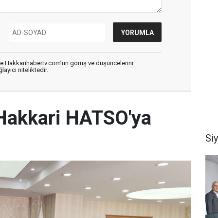
de Hakkarihabertv.com’un görüş ve düşüncelerini
ayıcı niteliktedir.
Hakkari HATSO'ya
Si