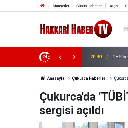
Manşetler
Günün Haberleri
Arşiv
S
H
ya ziyaret
24
20:36
İhtiyaç
Anasayfa
Çukurca Haberleri
Çukurca'
Çukurca'da ‘TÜBİ
sergisi açıldı