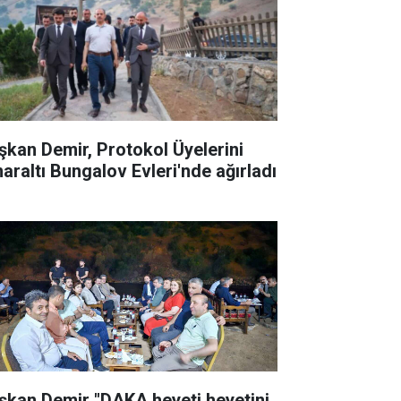
şkan Demir, Protokol Üyelerini
naraltı Bungalov Evleri'nde ağırladı
şkan Demir "DAKA heyeti heyetini