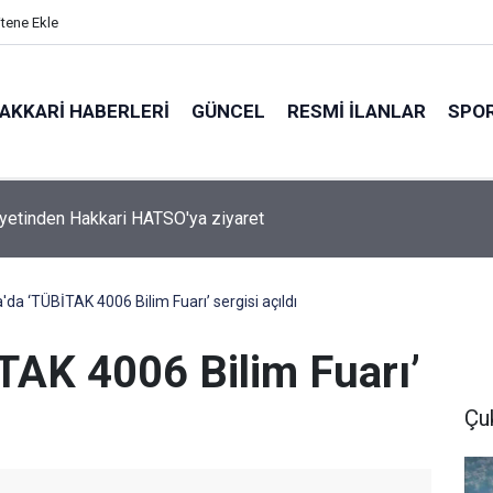
itene Ekle
AKKARI HABERLERI
GÜNCEL
RESMI İLANLAR
SPO
 Sahibi Engellilere umut olan bağış
da ‘TÜBİTAK 4006 Bilim Fuarı’ sergisi açıldı
TAK 4006 Bilim Fuarı’
Çu