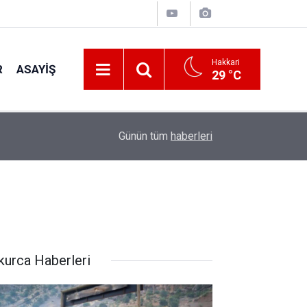
Hakkari
R
ASAYIŞ
29 °C
18:05
Başkan Çayan Çiçek, konfederasyon heyetini ağı
Günün tüm
haberleri
kurca Haberleri