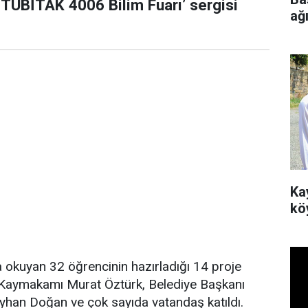
‘TÜBİTAK 4006 Bilim Fuarı’ sergisi
ağı
Ka
köy
okuyan 32 öğrencinin hazırladığı 14 proje
ca Kaymakamı Murat Öztürk, Belediye Başkanı
yhan Doğan ve çok sayıda vatandaş katıldı.