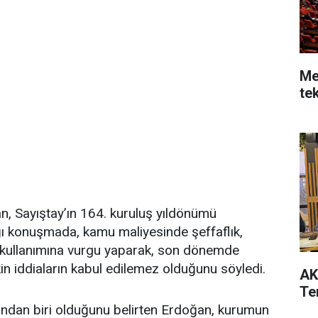
Me
te
 Sayıştay’ın 164. kuruluş yıldönümü
ğı konuşmada, kamu maliyesinde şeffaflık,
in kullanımına vurgu yaparak, son dönemde
in iddiaların kabul edilemez olduğunu söyledi.
AK
Tem
rından biri olduğunu belirten Erdoğan, kurumun