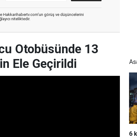
de Hakkarihabertv.com’un görüş ve düşüncelerini
ayıcı niteliktedir.
lcu Otobüsünde 13
 Ele Geçirildi
As
6 k