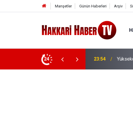
Manşetler
Günün Haberleri
Arşiv
S
H
24
23:54
Yükseko