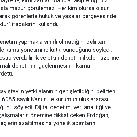
yretle, kimi zaman utançla takip ettiğimiz
 asla mazur görülemez. Her kim olursa olsun
 olarak görenlerle hukuk ve yasalar çerçevesinde
r" ifadelerini kullandı.
denetim yapmakla sınırlı olmadığını belirten
de kamu yönetimine katkı sunduğunu söyledi.
ap verebilirlik ve etkin denetim ilkeleri üzerine
 mali denetimin güçlenmesinin kamu
detti.
ıştay’ın yetki alanının genişletildiğini belirten
 6085 sayılı Kanun ile kurumun uluslararası
nu söyledi. Dijital denetim, veri analitiği ve
k çalışmaların önemine dikkat çeken Erdoğan,
çlerin azaltılmasına yönelik adımların