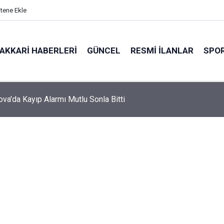
itene Ekle
AKKARI HABERLERI
GÜNCEL
RESMI İLANLAR
SPO
va'da Kayıp Alarmı Mutlu Sonla Bitti