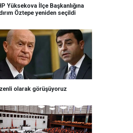
P Yüksekova İlçe Başkanlığına
ldırım Öztepe yeniden seçildi
zenli olarak görüşüyoruz