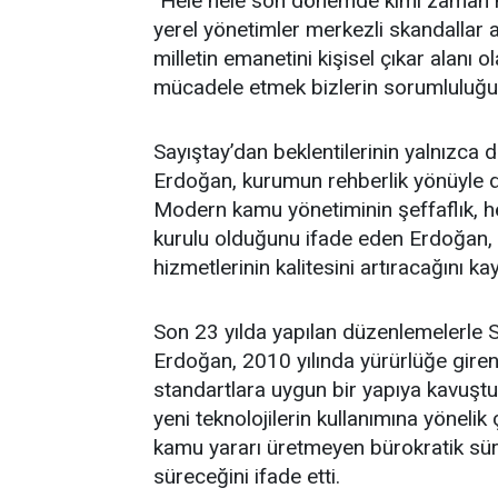
"Hele hele son dönemde kimi zaman ha
yerel yönetimler merkezli skandallar
milletin emanetini kişisel çıkar alanı
mücadele etmek bizlerin sorumluluğudu
Sayıştay’dan beklentilerinin yalnızca 
Erdoğan, kurumun rehberlik yönüyle 
Modern kamu yönetiminin şeffaflık, hes
kurulu olduğunu ifade eden Erdoğan,
hizmetlerinin kalitesini artıracağını kay
Son 23 yılda yapılan düzenlemelerle Say
Erdoğan, 2010 yılında yürürlüğe giren
standartlara uygun bir yapıya kavuştuğu
yeni teknolojilerin kullanımına yöneli
kamu yararı üretmeyen bürokratik süre
süreceğini ifade etti.