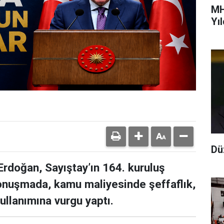
MH
Yı
Dü
doğan, Sayıştay’ın 164. kuruluş
onuşmada, kamu maliyesinde şeffaflık,
ullanımına vurgu yaptı.