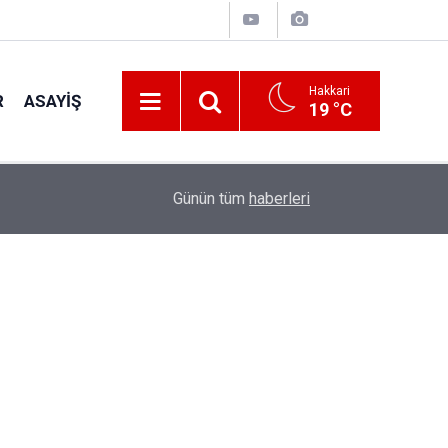
Hakkari
R
ASAYIŞ
19 °C
23:50
Hakkâri İl Müftülüğünden kız öğrencilere yaz k
Günün tüm
haberleri