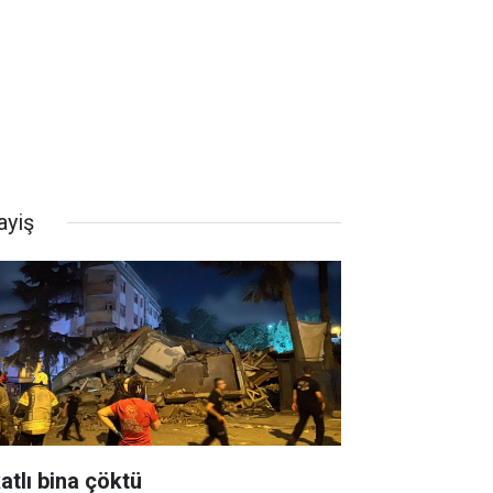
ayiş
atlı bina çöktü