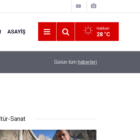
Hakkari
R
ASAYIŞ
28 °C
11:38
Yüksekova'ya Modern ve depreme dayanıklı ha
Günün tüm
haberleri
ltür-Sanat