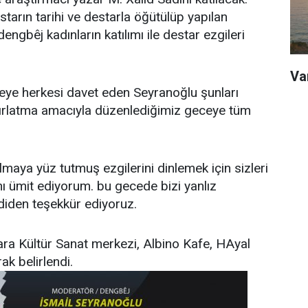
tarın tarihi ve destarla öğütülüp yapılan
ngbêj kadınların katılımı ile destar ezgileri
Va
eceye herkesi davet eden Seyranoğlu şunları
tırlatma amacıyla düzenlediğimiz geceye tüm
lmaya yüz tutmuş ezgilerini dinlemek için sizleri
nı ümit ediyorum. bu gecede bizi yanlız
iden teşekkür ediyoruz.
bara Kültür Sanat merkezi, Albino Kafe, HAyal
ak belirlendi.