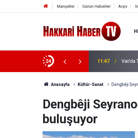
Manşetler
Günün Haberleri
Arşiv
S
H
önüllere dokundu
24
11:47
Van'da 
Anasayfa
Kültür-Sanat
Dengbêji Seyr
Dengbêji Seyrano
buluşuyor