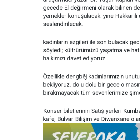
gecede El değirmeni olarak bilinen des
yemekler konuşulacak. yine Hakkarili de
seslendirilecek.
kadınların ezgileri ile son bulacak g
söyledi; kültrürümüzü yaşatma ve ha
halkımızı davet ediyoruz.
Özellikle dengbêj kadınlarımızın unutu
bekliyoruz. dolu dolu bir gece olması
bırakmayacak tüm sevenlerimize şimd
Konser biletlerinin Satış yerleri Kum
kafe, Bulvar Bilişim ve Diwanxane olar