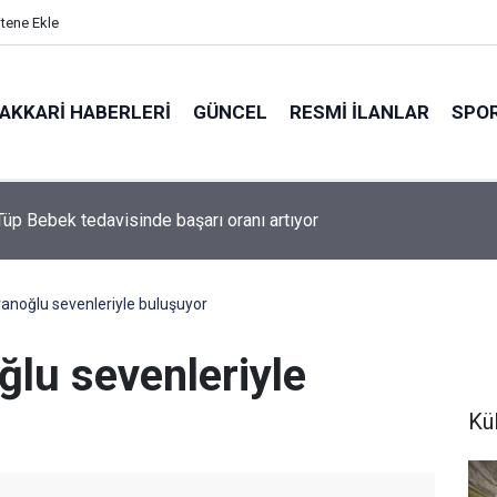
itene Ekle
AKKARI HABERLERI
GÜNCEL
RESMI İLANLAR
SPO
Tüp Bebek tedavisinde başarı oranı artıyor
anoğlu sevenleriyle buluşuyor
ğlu sevenleriyle
Kü