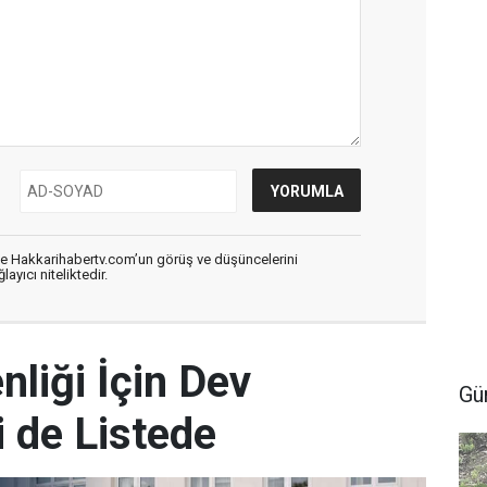
de Hakkarihabertv.com’un görüş ve düşüncelerini
ayıcı niteliktedir.
nliği İçin Dev
Gü
 de Listede