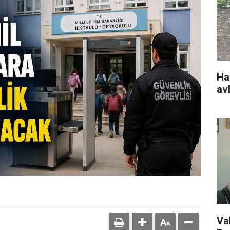
Ha
av
Va