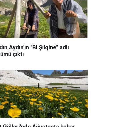
ın Aydın'ın "Bi Şılqine" adlı
bümü çıktı
t Gölleri'nde Ağustosta bahar