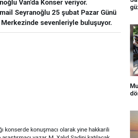
noğlu Van'da Konser veriyor.
güz
İsmail Seyranoğlu 25 şubat Pazar Günü
 Merkezinde sevenleriyle buluşuyor.
Mun
dö
ğı konserde konuşmacı olarak yine hakkarili
 araştırmacı yazar M. Xalıd Sadini katılacak.