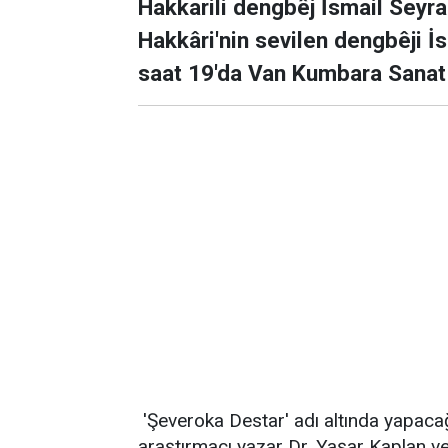
Hakkarili dengbêj İsmail Seyra
Hakkâri'nin sevilen dengbêji 
saat 19'da Van Kumbara Sanat
'Şeveroka Destar' adı altında yapaca
araştırmacı yazar Dr. Yaşar Kaplan ve