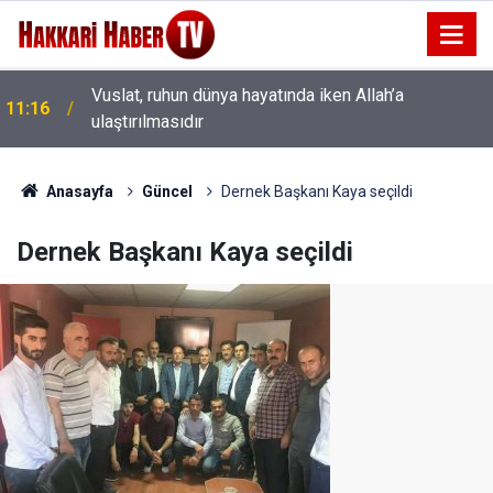
Vuslat, ruhun dünya hayatında iken Allah’a
11:16
ulaştırılmasıdır
11:11
Behnaber’den Ayak Kokusu İçin Yeni Ürün
Anasayfa
Güncel
Dernek Başkanı Kaya seçildi
Dernek Başkanı Kaya seçildi