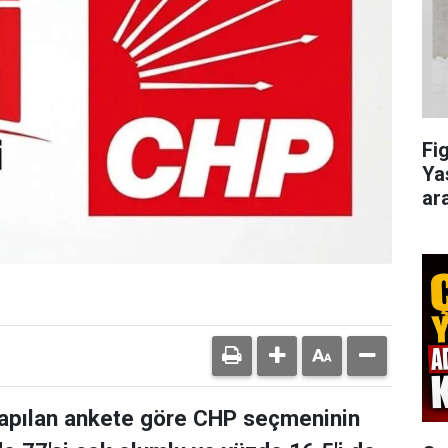
Fi
Ya
ar
apılan ankete göre CHP seçmeninin