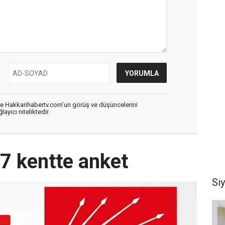
de Hakkarihabertv.com’un görüş ve düşüncelerini
ayıcı niteliktedir.
17 kentte anket
Si