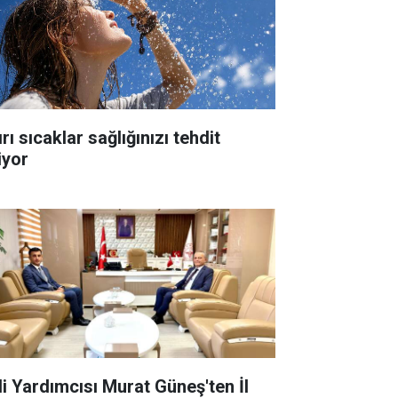
rı sıcaklar sağlığınızı tehdit
iyor
li Yardımcısı Murat Güneş'ten İl