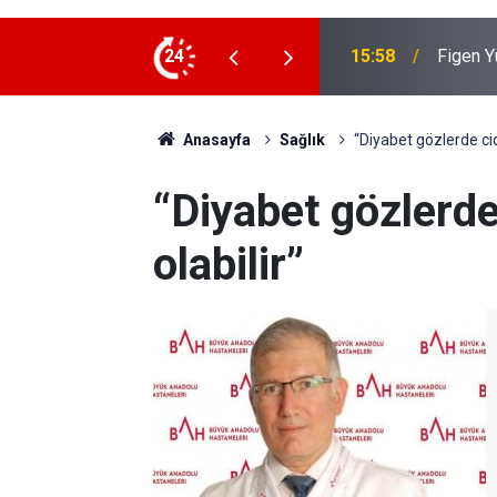
Rojin K
sa” Açıklaması: “Barışa kapı aralıyor”
24
15:03
Şüpheli
Anasayfa
Sağlık
“Diyabet gözlerde cid
“Diyabet gözlerde
olabilir”