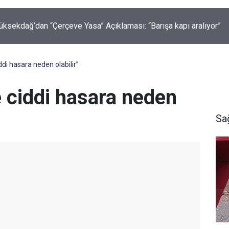
abaiş, Hiranur Aygar ve Kıvanç Uman’ın Ailelerini Hedef Alan
lere Operasyon
di hasara neden olabilir”
 ciddi hasara neden
Sa