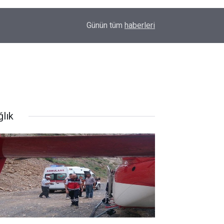
13:03
Otomobil refüje çarptı 2 yaralı
Günün tüm
haberleri
ğlık