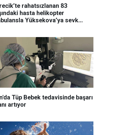
recik’te rahatsızlanan 83
şındaki hasta helikopter
bulansla Yüksekova’ya sevk
ldi
n'da Tüp Bebek tedavisinde başarı
anı artıyor