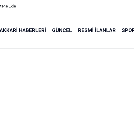
itene Ekle
AKKARI HABERLERI
GÜNCEL
RESMI İLANLAR
SPO