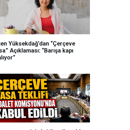
gen Yüksekdağ’dan “Çerçeve
sa” Açıklaması: “Barışa kapı
alıyor”