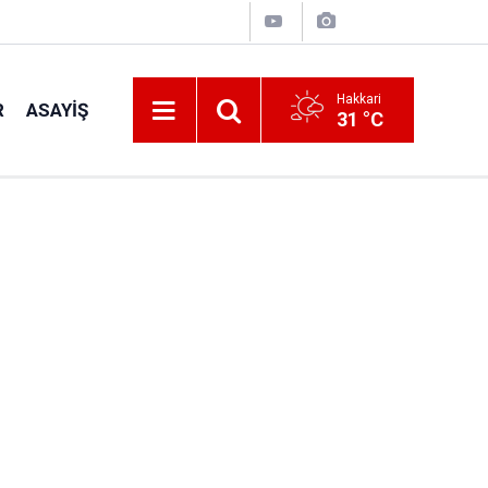
Hakkari
R
ASAYIŞ
31 °C