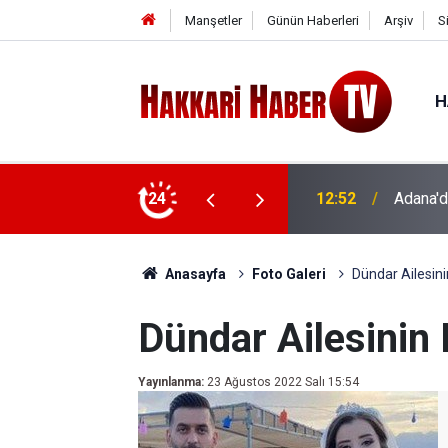
Manşetler
Günün Haberleri
Arşiv
S
H
i hayatını kaybetti
24
12:29
Parlak’
Anasayfa
Foto Galeri
Dündar Ailesini
Dündar Ailesinin
Yayınlanma:
23 Ağustos 2022 Salı 15:54