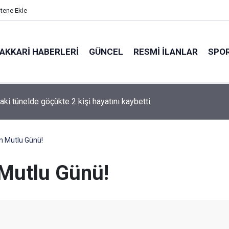
itene Ekle
AKKARI HABERLERI
GÜNCEL
RESMI İLANLAR
SPO
tan yaban keçisi ihalesine tepki
n Mutlu Günü!
 Mutlu Günü!