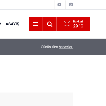
Hakkari
R
ASAYIŞ
29 °C
12:17
Amedspor’un gol kralı Diagne gidiyor
Günün tüm
haberleri