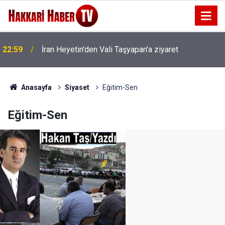
22:59
İran Heyetin'den Vali Taşyapan'a ziyaret
22:53
İran Sınırında 7 Kilo 720 Gram Eroin ele geçirildi
Anasayfa
Siyaset
Eğitim-Sen
Eğitim-Sen