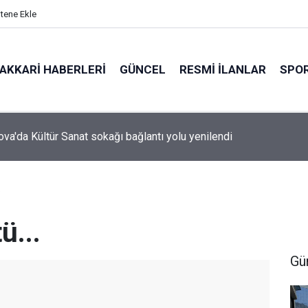
itene Ekle
AKKARI HABERLERI
GÜNCEL
RESMI İLANLAR
SPO
n Faaliyetleri Durduruldu
.
ü...
Gü