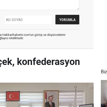
de Hakkarihabertv.com’un görüş ve düşüncelerini
ayıcı niteliktedir.
çek, konfederasyon
Büy