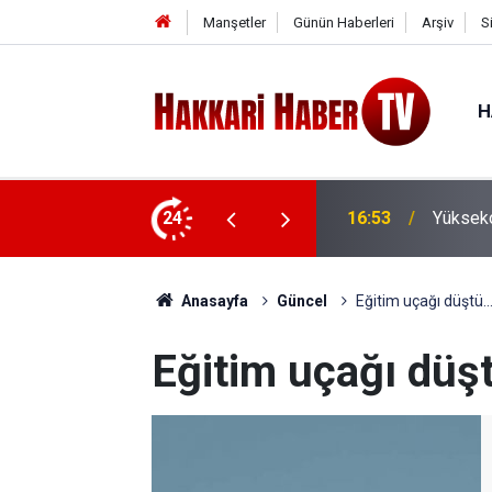
Manşetler
Günün Haberleri
Arşiv
S
H
ı bağlantı yolu yenilendi
24
16:48
AHBAP'ı
Anasayfa
Güncel
Eğitim uçağı düştü..
Eğitim uçağı düşt