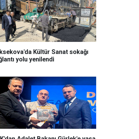
ksekova'da Kültür Sanat sokağı
ğlantı yolu yenilendi
K'dan Adalet Bakanı Gürlek'e yasa