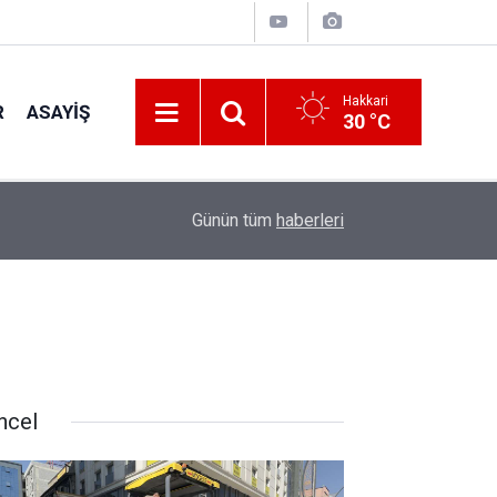
Hakkari
R
ASAYIŞ
30 °C
16:43
KGK'dan Adalet Bakanı Gürlek'e yasa taslağı
Günün tüm
haberleri
ncel