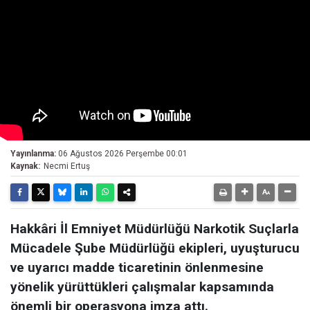
Yayınlanma:
06 Ağustos 2026 Perşembe 00:01
Kaynak:
Necmi Ertuş
Hakkâri İl Emniyet Müdürlüğü Narkotik Suçlarla
Mücadele Şube Müdürlüğü ekipleri, uyuşturucu
ve uyarıcı madde ticaretinin önlenmesine
yönelik yürüttükleri çalışmalar kapsamında
önemli bir operasyona imza attı.