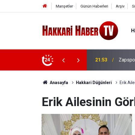
Manşetler
Günün Haberleri
Arşiv
S
H
tamamlandı: Hakkâri tek yürek oldu
24
20:52
Çatı İz
Anasayfa
Hakkari Düğünleri
Erik Ail
Erik Ailesinin G