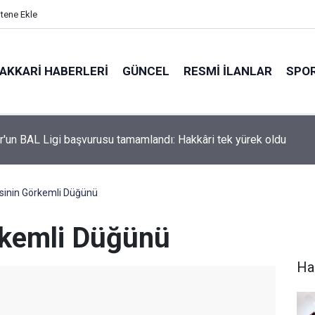
itene Ekle
AKKARI HABERLERI
GÜNCEL
RESMI İLANLAR
SPO
olasyonu Uygulamasında Sık Görülen Sorunlar Ve Püf Noktaları
esinin Görkemli Düğünü
örkemli Düğünü
Ha