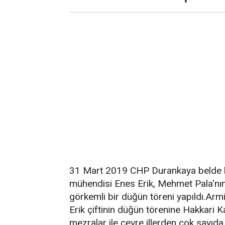
31 Mart 2019 CHP Durankaya belde be
mühendisi Enes Erik, Mehmet Pala'nın 
görkemli bir düğün töreni yapıldı.Ar
Erik çiftinin düğün törenine Hakkari K
mezralar ile çevre illerden çok sayıda d