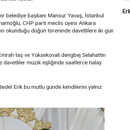
Er
r belediye başkanı Mansur Yavaş, İstanbul
mamoğlu, CHP parti meclis üyesi Ankara
nın okunduğu düğün töreninde davetlilere iki gün
 Emrah taş ve Yüksekovali dengbej Selahattin
 davetliler müzik eşliğinde saatlerce halay
del Erik bu mutlu günde kendilerini yalnız