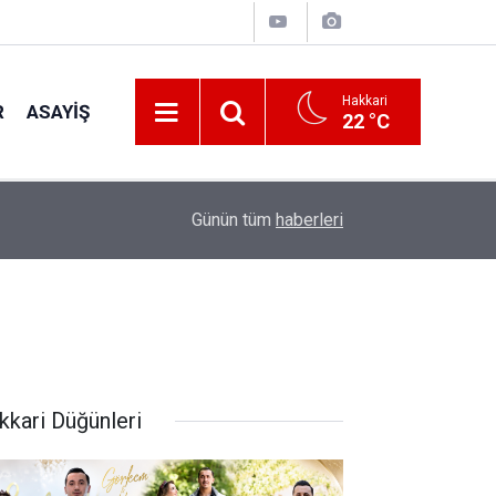
Hakkari
R
ASAYIŞ
22 °C
20:49
Kurum Listeleri Üzerinden Birim Fiyat Araması Na
Günün tüm
haberleri
kkari Düğünleri