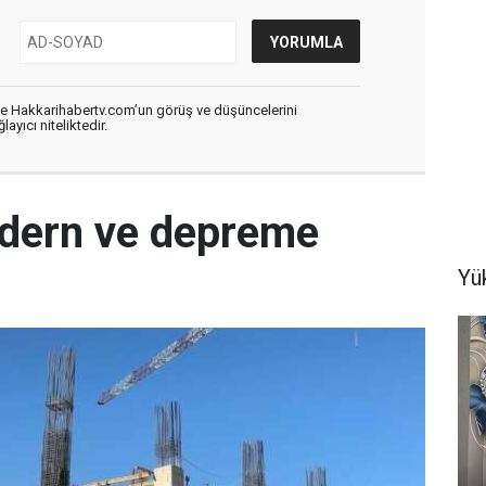
de Hakkarihabertv.com’un görüş ve düşüncelerini
ayıcı niteliktedir.
dern ve depreme
e
Yü