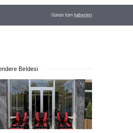
10:42
Hidayetin Yolu Allah'tır
Günün tüm
haberleri
endere Beldesi