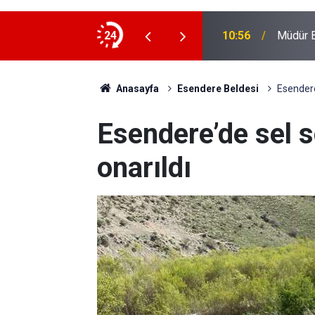
i ağırladı
24
10:56
Müdür B
Anasayfa
Esendere Beldesi
Esendere’
Esendere’de sel s
onarıldı