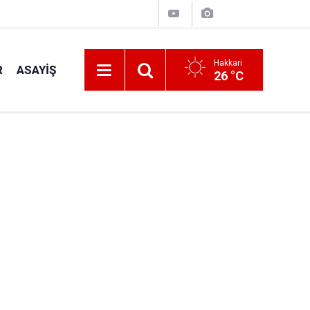
Hakkari
R
ASAYIŞ
26 °C