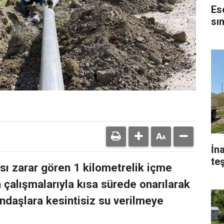
Es
sın
İn
te
sı zarar gören 1 kilometrelik içme
n çalışmalarıyla kısa sürede onarılarak
ndaşlara kesintisiz su verilmeye