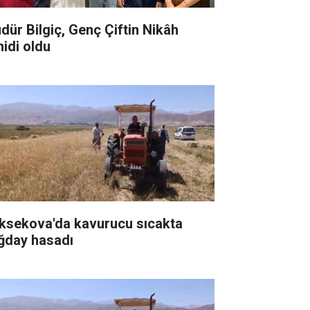
dür Bilgiç, Genç Çiftin Nikâh
hidi oldu
ksekova'da kavurucu sıcakta
ğday hasadı