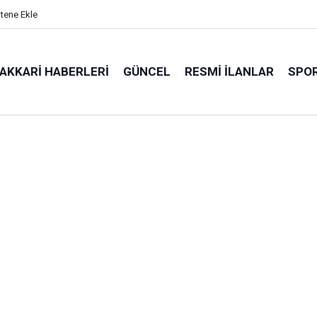
itene Ekle
AKKARI HABERLERI
GÜNCEL
RESMI İLANLAR
SPO