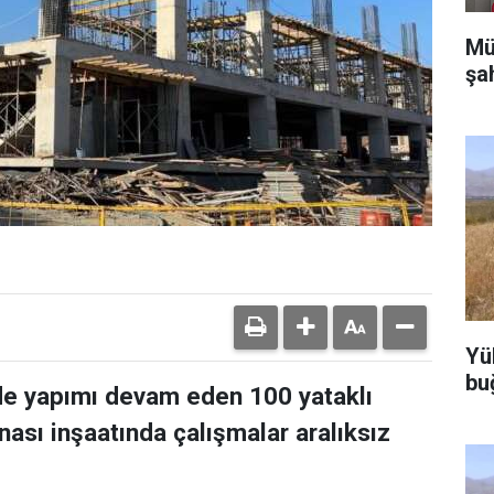
Mü
şa
Yü
bu
de yapımı devam eden 100 yataklı
ası inşaatında çalışmalar aralıksız