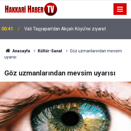
00:41
Vali Taşyapan’dan Akçalı Köyü’ne ziyaret
00:37
Vali Taşyapan Akbulut Köyü’nü ziyaret etti
Anasayfa
Kültür-Sanat
Göz uzmanlarından mevsim
uyarısı
Göz uzmanlarından mevsim uyarısı