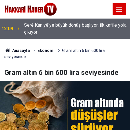
Serê Kaniyê'ye büyük dönüş başlıyor: İlk kafile yola
12:09
çıkıyor
AK Parti Hakkâri Teşkilatı Esendere'de kadınlarla
11:35
buluştu
Anasayfa
Ekonomi
Gram altın 6 bin 600 lira
seviyesinde
Gram altın 6 bin 600 lira seviyesinde