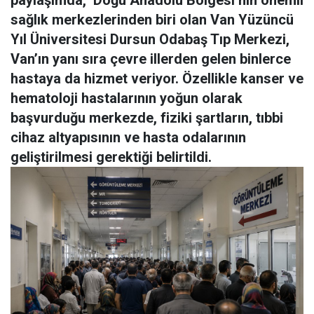
paylaşımda," Doğu Anadolu Bölgesi’nin önemli
sağlık merkezlerinden biri olan Van Yüzüncü
Yıl Üniversitesi Dursun Odabaş Tıp Merkezi,
Van’ın yanı sıra çevre illerden gelen binlerce
hastaya da hizmet veriyor. Özellikle kanser ve
hematoloji hastalarının yoğun olarak
başvurduğu merkezde, fiziki şartların, tıbbi
cihaz altyapısının ve hasta odalarının
geliştirilmesi gerektiği belirtildi.