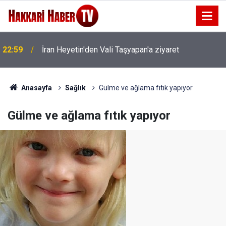
22:59
İran Heyetin'den Vali Taşyapan'a ziyaret
Anasayfa
Sağlık
Gülme ve ağlama fıtık yapıyor
Gülme ve ağlama fıtık yapıyor