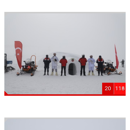
20
118