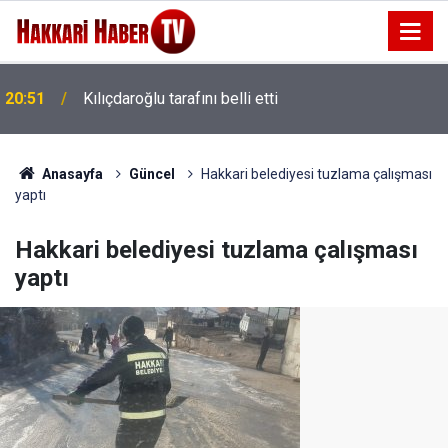
20:51
Kılıçdaroğlu tarafını belli etti
20:48
Barışın temeli seçim hesabı değildir
Anasayfa
Güncel
Hakkari belediyesi tuzlama çalışması
yaptı
Hakkari belediyesi tuzlama çalışması
yaptı