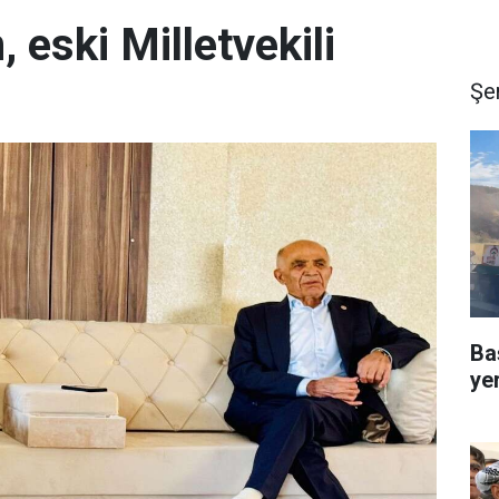
 eski Milletvekili
Şe
Ba
ye