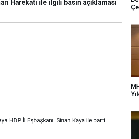
rı Harekatı ile ilgili basın açıklaması
Çe
MH
Yı
ya HDP İl Eşbaşkanı Sinan Kaya ile parti