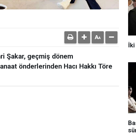
İki
hri Şakar, geçmiş dönem
 kanaat önderlerinden Hacı Hakkı Töre
Ba
sü