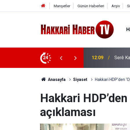
Manşetler
Günün Haberleri
Arşiv
S
H
or: İlk kafile yola çıkıyor
24
11:35
AK Part
Anasayfa
Siyaset
Hakkari HDP’den ‘O
Hakkari HDP’den 
açıklaması