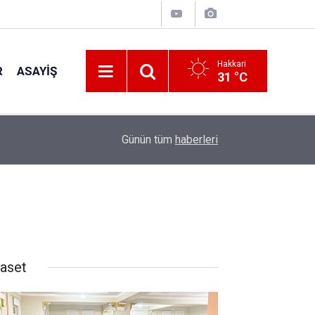
Hakkari
R
ASAYIŞ
31 °C
11:32
Hakkâri'de Gençlere AFAD'dan Afet Bilinci ve ça
Günün tüm
haberleri
yaset