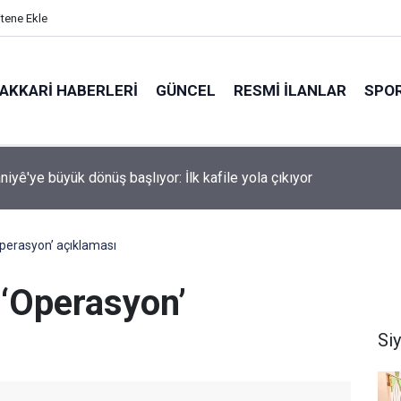
itene Ekle
AKKARI HABERLERI
GÜNCEL
RESMI İLANLAR
SPO
i Hakkâri Teşkilatı Esendere'de kadınlarla buluştu
perasyon’ açıklaması
‘Operasyon’
Si