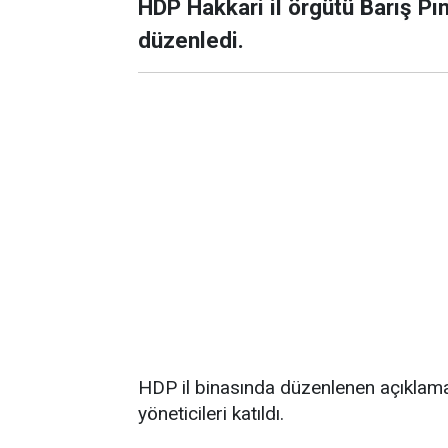
HDP Hakkari il örgütü Barış Pına
düzenledi.
HDP il binasında düzenlenen açıklama
yöneticileri katıldı.