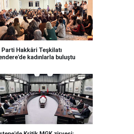
 Parti Hakkâri Teşkilatı
endere'de kadınlarla buluştu
ştepe'de Kritik MGK zirvesi: