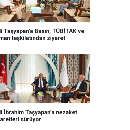
li Taşyapan'a Basın, TÜBİTAK ve
man teşkilatından ziyaret
li İbrahim Taşyapan'a nezaket
yaretleri sürüyor