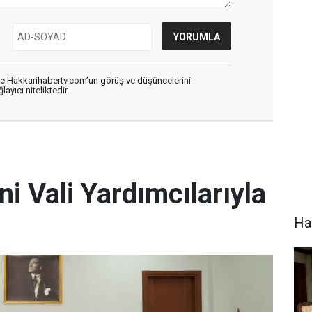
de Hakkarihabertv.com’un görüş ve düşüncelerini
ayıcı niteliktedir.
ni Vali Yardımcılarıyla
Hak