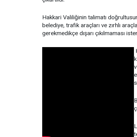
Hakkari Valiliğinin talimatı doğrultusun
belediye, trafik araçları ve zırhlı ara
gerekmedikçe dışarı çıkılmaması isteni
H
k
v
e
s
B
ç
L
t