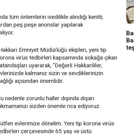
da tüm önlemlerin ivedilikle alındığı kentti;
çlardan peş peşe anonslar yapılarak
liyor.
Ba
Ba
te
akkari Emniyet Müdürlüğü ekipleri, yeni tip
orona virüs tedbirleri kapsamında sokağa çıkan
atandaşları uyararak, "Değerli Hakkarililer,
vlerinizde kalmanız sizin ve sevdiklerinizin
ağlığı açısından önemlidir.
u nedenle zorunlu haller dışında dışarı
ıkmamanızı sizden önemle rica ediyoruz.
ütfen evlerimize dönelim. Yeni tip korona virüs
edbirleri çerçevesinde 65 yaş ve üstü