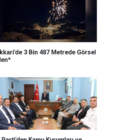
kkari'de 3 Bin 487 Metrede Görsel
len*
 Parti'den Kamu Kurumları ve