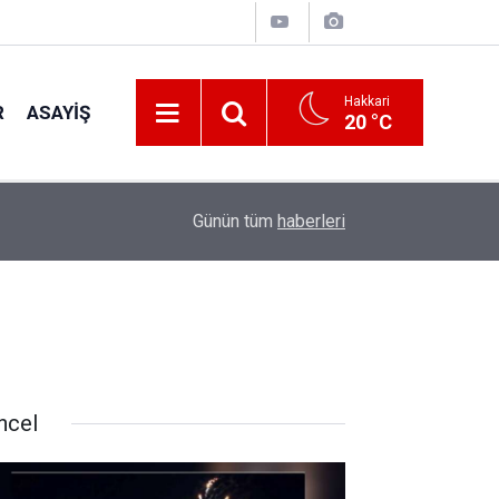
Hakkari
R
ASAYIŞ
20 °C
22:01
Aile ve Sosyal Hizmetler Bakanı Göktaş Van'ı ziy
Günün tüm
haberleri
ncel