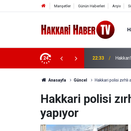
Manşetler
Günün Haberleri
Arşiv
S
H
24
22:33
Hakkari
Anasayfa
Güncel
Hakkari polisi zırhl
Hakkari polisi zı
yapıyor