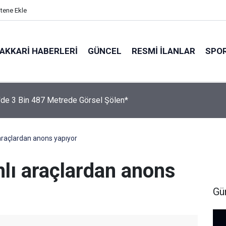
itene Ekle
AKKARI HABERLERI
GÜNCEL
RESMI İLANLAR
SPO
'de 3 Bin 487 Metrede Görsel Şölen*
ı araçlardan anons yapıyor
rhlı araçlardan anons
Gü