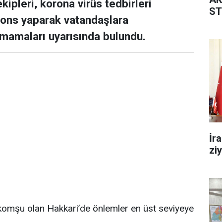
ipleri, korona virüs tedbirleri
ST
nons yaparak vatandaşlara
mamaları uyarısında bulundu.
İr
zi
komşu olan Hakkari’de önlemler en üst seviyeye