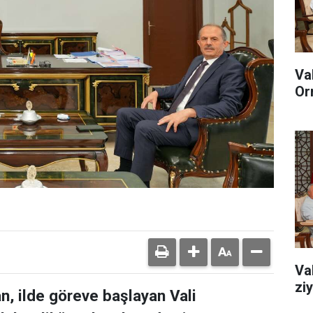
Va
Or
Va
zi
n, ilde göreve başlayan Vali