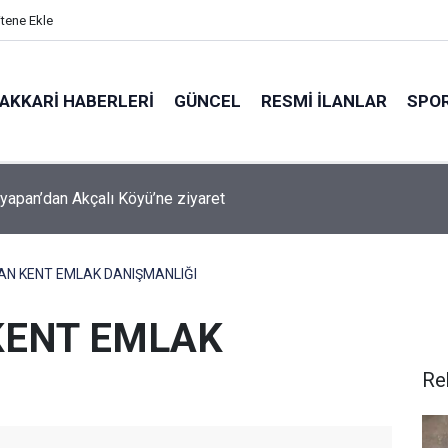
itene Ekle
AKKARI HABERLERI
GÜNCEL
RESMI İLANLAR
SPO
şyapan Akbulut Köyü’nü ziyaret etti
AN KENT EMLAK DANIŞMANLIĞI
KENT EMLAK
Re