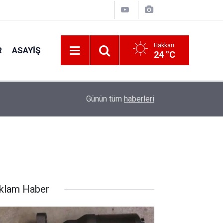
Hakkari
R
ASAYIŞ
24 °C
00:32
Vali Taşyapan Kaymaklı Köyü’nü ziyaret etti
Günün tüm
haberleri
klam Haber