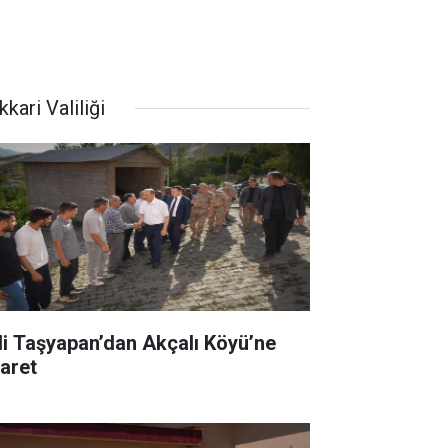
kari Valiliği
li Taşyapan’dan Akçalı Köyü’ne
yaret