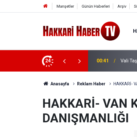
Manşetler
Günün Haberleri
Arşiv
S
H
e ziyaret
24
00:37
Vali Ta
Anasayfa
Reklam Haber
HAKKARİ- V
HAKKARİ- VAN 
DANIŞMANLIĞI