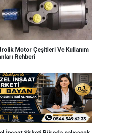
drolik Motor Çeşitleri Ve Kullanım
anları Rehberi
el İnşaat Şirketi Büroda çalışacak