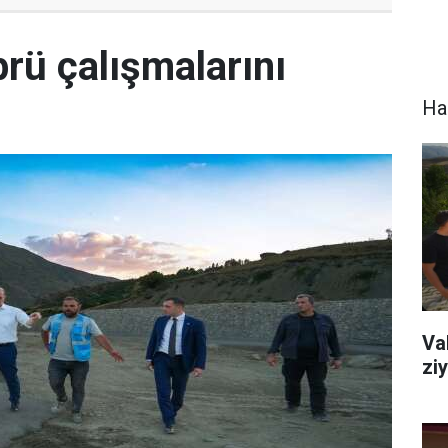
rü çalışmalarını
Hak
Va
zi