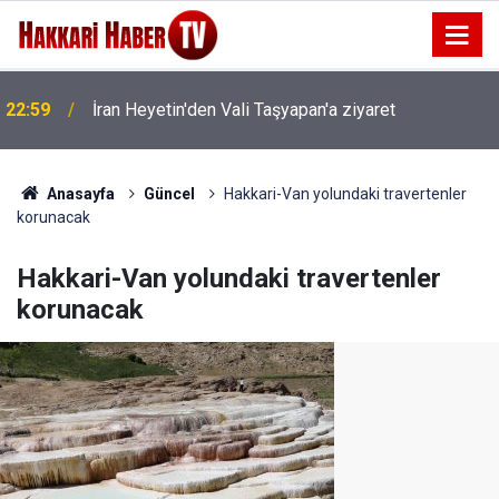
22:59
İran Heyetin'den Vali Taşyapan'a ziyaret
22:53
İran Sınırında 7 Kilo 720 Gram Eroin ele geçirildi
Anasayfa
Güncel
Hakkari-Van yolundaki travertenler
korunacak
Hakkari-Van yolundaki travertenler
korunacak