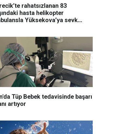
recik’te rahatsızlanan 83
şındaki hasta helikopter
bulansla Yüksekova’ya sevk
ldi
n'da Tüp Bebek tedavisinde başarı
anı artıyor