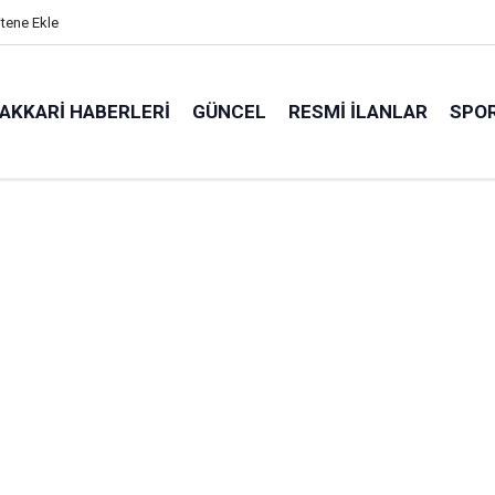
itene Ekle
AKKARI HABERLERI
GÜNCEL
RESMI İLANLAR
SPO