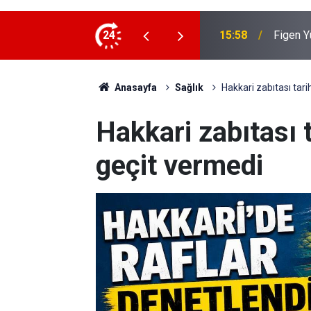
Rojin K
sa” Açıklaması: “Barışa kapı aralıyor”
24
15:03
Şüpheli
Anasayfa
Sağlık
Hakkari zabıtası tar
Hakkari zabıtası 
geçit vermedi