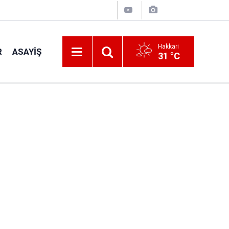
Hakkari
R
ASAYIŞ
31 °C