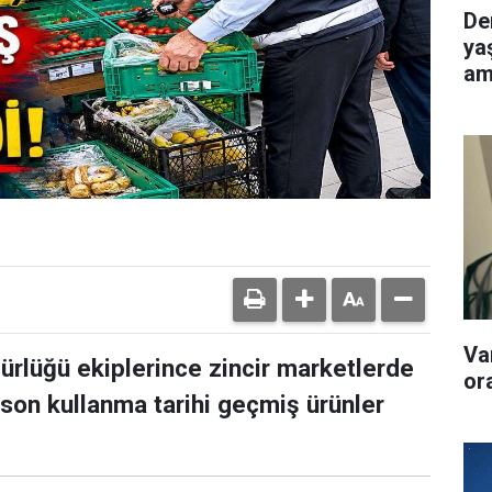
De
ya
am
edi
Va
ürlüğü ekiplerince zincir marketlerde
or
son kullanma tarihi geçmiş ürünler