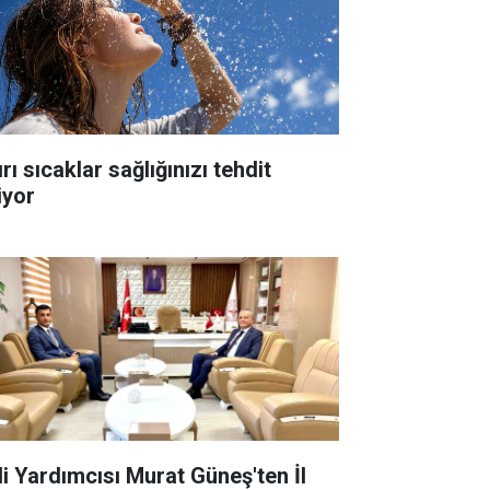
rı sıcaklar sağlığınızı tehdit
iyor
li Yardımcısı Murat Güneş'ten İl