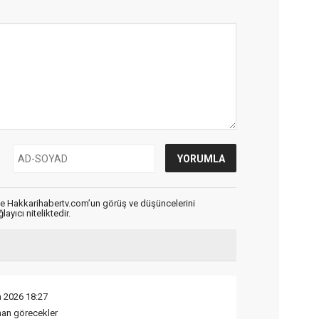
de Hakkarihabertv.com’un görüş ve düşüncelerini
ayıcı niteliktedir.
n 2026 18:27
man görecekler