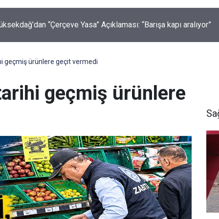
abaiş, Hiranur Aygar ve Kıvanç Uman’ın Ailelerini Hedef Alan
lere Operasyon
ihi geçmiş ürünlere geçit vermedi
tarihi geçmiş ürünlere
Sa