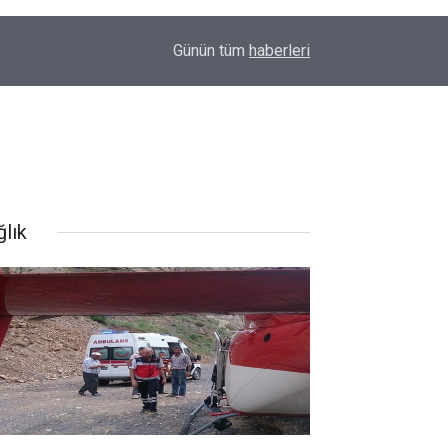
13:03
Otomobil refüje çarptı 2 yaralı
Günün tüm
haberleri
ğlık