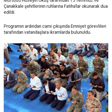
Müftüsü Hüseyin Okuş tarafından 15 Temmuz ve
Çanakkale şehitlerinin ruhlarına Fatiha’lar okunarak dua
edildi.
Programın ardından cami çıkışında Emniyet görevlileri
tarafından vatandaşlara ikramlarda bulunuldu.