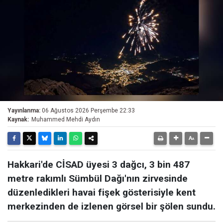
Yayınlanma:
06 Ağustos 2026 Perşembe 22:33
Kaynak:
Muhammed Mehdi Aydın
Hakkari'de CİSAD üyesi 3 dağcı, 3 bin 487
metre rakımlı Sümbül Dağı'nın zirvesinde
düzenledikleri havai fişek gösterisiyle kent
merkezinden de izlenen görsel bir şölen sundu.